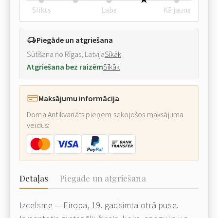
Slikts
Labs
Kā jauns
Piegāde un atgriešana
Sūtīšana no Rīgas, Latvija
Sīkāk
Atgriešana bez raizēm
Sīkāk
Maksājumu informācija
Doma Antikvariāts pieņem sekojošos maksājuma
veidus:
Detaļas
Piegāde un atgriešana
Izcelsme — Eiropa, 19. gadsimta otrā puse.