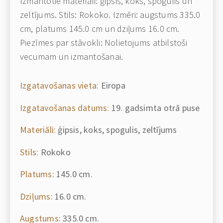
Izmantotie materiāli: ģipsis, koks, spogulis un
zeltījums. Stils: Rokoko. Izmēri: augstums 335.0
cm, platums 145.0 cm un dziļums 16.0 cm.
Piezīmes par stāvokli: Nolietojums atbilstoši
vecumam un izmantošanai.
Izgatavošanas vieta:
Eiropa
Izgatavošanas datums:
19. gadsimta otrā puse
Materiāli:
ģipsis, koks, spogulis, zeltījums
Stils:
Rokoko
Platums:
145.0 cm.
Dziļums:
16.0 cm.
Augstums:
335.0 cm.