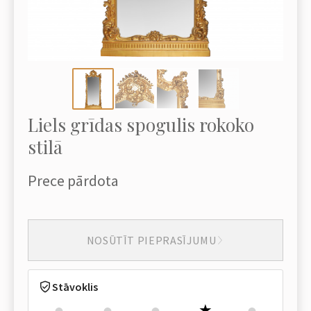
Liels grīdas spogulis rokoko
stilā
Prece pārdota
NOSŪTĪT PIEPRASĪJUMU
Stāvoklis