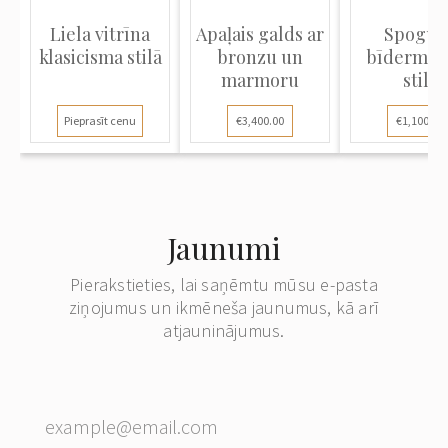
Liela vitrīna
Apaļais galds ar
Spoguli
klasicisma stilā
bronzu un
bīdermeij
marmoru
stilā
Pieprasīt cenu
€3,400.00
€1,100.00
Jaunumi
Pierakstieties, lai saņēmtu mūsu e-pasta
ziņojumus un ikmēneša jaunumus, kā arī
atjauninājumus.