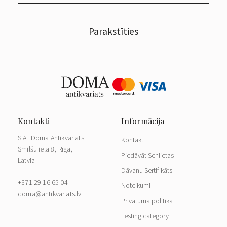
Parakstīties
SIA "Doma Antikvariāts"
Kontakti
Smilšu iela 8, Rīga,
Piedāvāt Senlietas
Latvia
Dāvanu Sertifikāts
+371 29 16 65 04
Noteikumi
doma@antikvariats.lv
Privātuma politika
Testing category