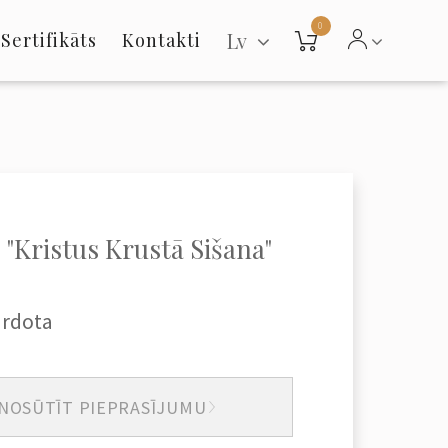
0
Lv
Sertifikāts
Kontakti
 "Kristus Krustā Sišana"
ārdota
NOSŪTĪT PIEPRASĪJUMU