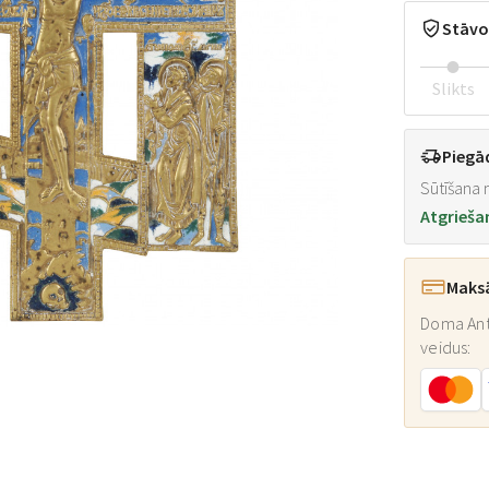
Stāvo
Slikts
Piegā
Sūtīšana n
Atgrieša
Maks
Doma Ant
veidus: