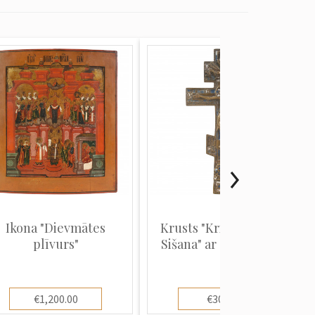
Ikona "Dievmātes
Krusts "Kristus Krustā
plīvurs"
Sišana" ar divu krāsu...
€1,200.00
€300.00