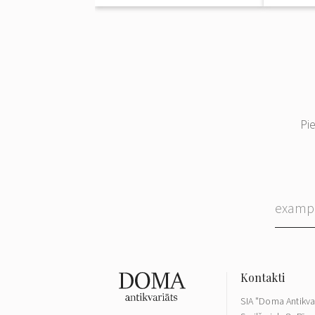
Pi
SIA "Doma Antikva