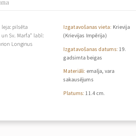
šana
leja: pilsēta
Izgatavošanas vieta:
Krievija
un Sv. Marfa" labī:
(Krievijas Impērija)
urion Longinus
Izgatavošanas datums:
19.
gadsimta beigas
Materiāli:
emalja, vara
sakausējums
Platums:
11.4 cm.