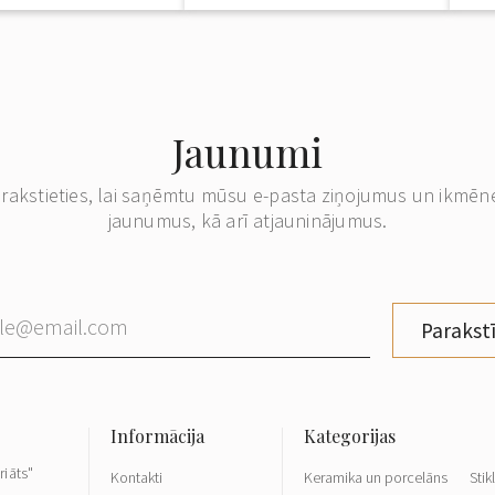
Jaunumi
erakstieties, lai saņēmtu mūsu e-pasta ziņojumus un ikmēn
jaunumus, kā arī atjauninājumus.
Parakstī
riāts"
Kontakti
Keramika un porcelāns
Stik