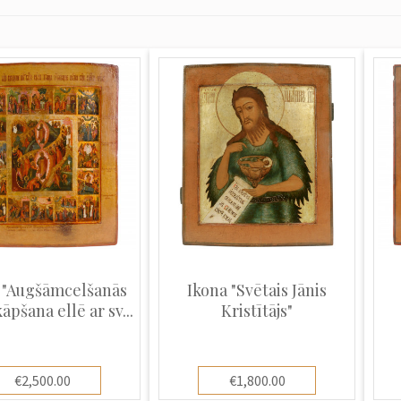
 "Augšāmcelšanās
Ikona "Svētais Jānis
āpšana ellē ar sv...
Kristītājs"
€2,500.00
€1,800.00