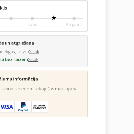
klis
Labs
Kā jauns
de un atgriešana
o Rīgas, Latvija
Sīkāk
na bez raizēm
Sīkāk
ājumu informācija
ikvariāts pieņem sekojošos maksājuma