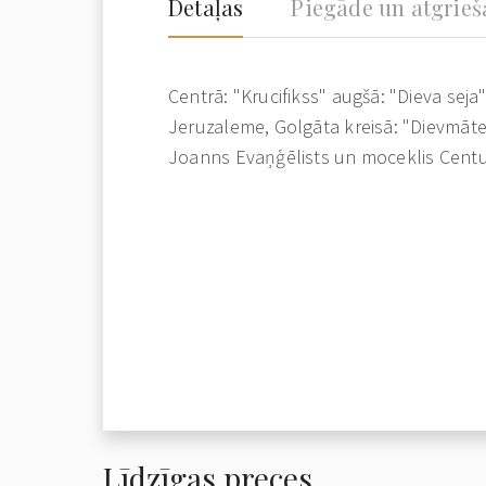
Detaļas
Piegāde un atgrie
Centrā: "Krucifikss" augšā: "Dieva seja" 
Jeruzaleme, Golgāta kreisā: "Dievmāte 
Joanns Evaņģēlists un moceklis Cent
Līdzīgas preces