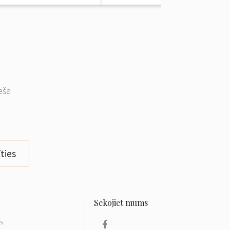
eša
ties
ls