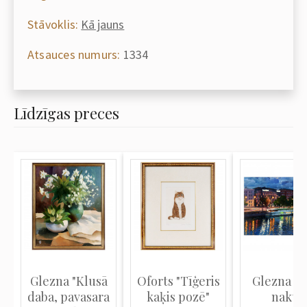
Stāvoklis:
Kā jauns
Atsauces numurs:
1334
Līdzīgas preces
Glezna "Klusā
Oforts "Tīģeris
Glezna "R
daba, pavasara
kaķis pozē"
naktī"