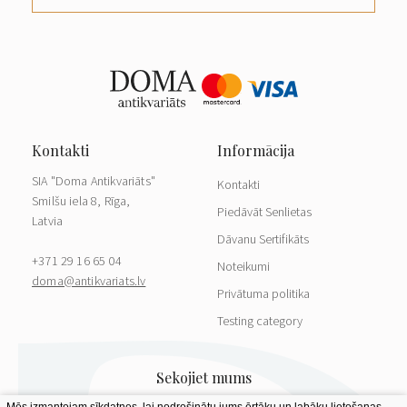
SIA "Doma Antikvariāts"
Kontakti
Smilšu iela 8, Rīga,
Piedāvāt Senlietas
Latvia
Dāvanu Sertifikāts
+371 29 16 65 04
Noteikumi
doma@antikvariats.lv
Privātuma politika
Testing category