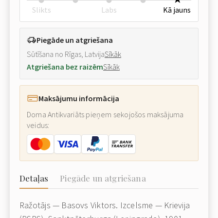
Slikts
Labs
Kā jauns
Piegāde un atgriešana
Sūtīšana no Rīgas, Latvija
Sīkāk
Atgriešana bez raizēm
Sīkāk
Maksājumu informācija
Doma Antikvariāts pieņem sekojošos maksājuma
veidus:
Detaļas
Piegāde un atgriešana
Ražotājs — Basovs Viktors. Izcelsme — Krievija