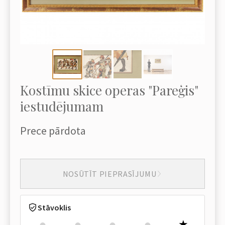
Kostīmu skice operas "Pareģis"
iestudējumam
Prece pārdota
NOSŪTĪT PIEPRASĪJUMU
Stāvoklis