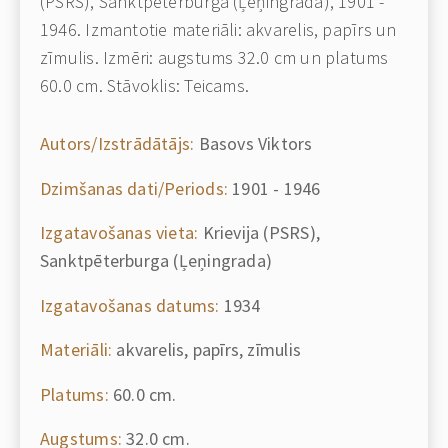
(PSRS), Sanktpēterburga (Ļeņingrada), 1901 -
1946. Izmantotie materiāli: akvarelis, papīrs un
zīmulis. Izmēri: augstums 32.0 cm un platums
60.0 cm. Stāvoklis: Teicams.
Autors/Izstrādātājs:
Basovs Viktors
Dzimšanas dati/Periods:
1901 - 1946
Izgatavošanas vieta:
Krievija (PSRS),
Sanktpēterburga (Ļeņingrada)
Izgatavošanas datums:
1934
Materiāli:
akvarelis, papīrs, zīmulis
Platums:
60.0 cm.
Augstums:
32.0 cm.