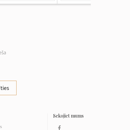
eša
ties
ls