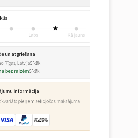
klis
Labs
Kā jauns
de un atgriešana
o Rīgas, Latvija
Sīkāk
na bez raizēm
Sīkāk
ājumu informācija
ikvariāts pieņem sekojošos maksājuma