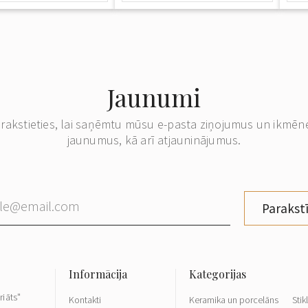
Jaunumi
erakstieties, lai saņēmtu mūsu e-pasta ziņojumus un ikmēn
jaunumus, kā arī atjauninājumus.
Parakstī
riāts"
Kontakti
Keramika un porcelāns
Stik