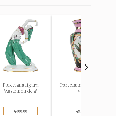
Porcelāna figūra
Porcelāna dekoratīvā
"Austrumu deja"
vāze
€400.00
€950.00