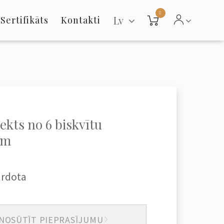
0
Lv
Sertifikāts
Kontakti
kts no 6 biskvītu
em
ārdota
NOSŪTĪT PIEPRASĪJUMU