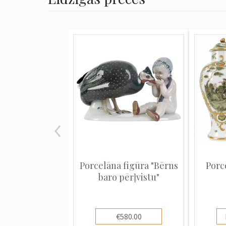
Porcelāna figūra "Bērns
Porc
baro pērļvistu"
€580.00