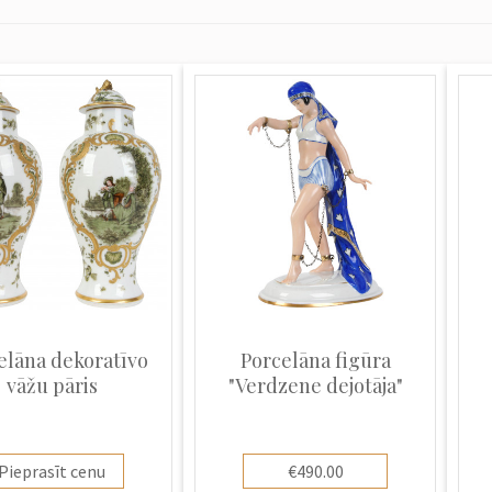
elāna dekoratīvo
Porcelāna figūra
vāžu pāris
"Verdzene dejotāja"
Pieprasīt cenu
€490.00