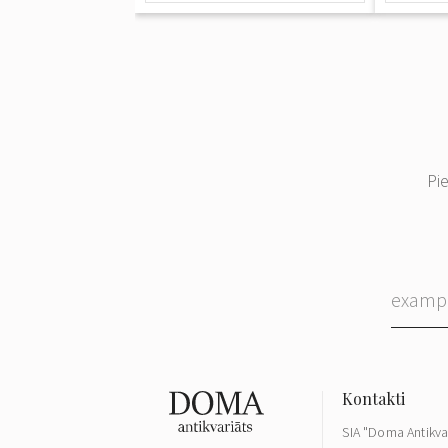
Pi
SIA "Doma Antikva