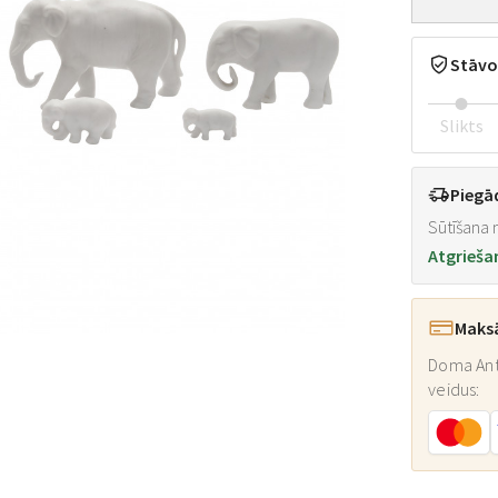
Stāvo
Slikts
Piegā
Sūtīšana n
Atgrieša
Maks
Doma Ant
veidus: