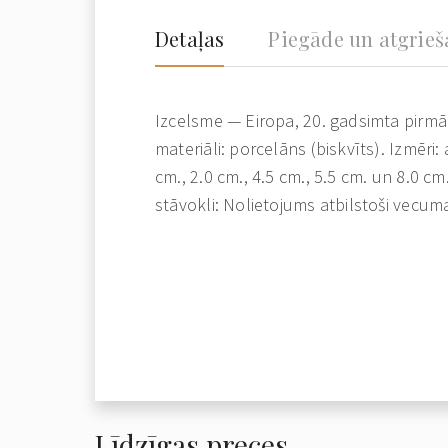
Detaļas
Piegāde un atgrie
Izcelsme — Eiropa, 20. gadsimta pirmā
materiāli: porcelāns (biskvīts). Izmēri:
cm., 2.0 cm., 4.5 cm., 5.5 cm. un 8.0 c
stāvokli: Nolietojums atbilstoši vecu
Līdzīgas preces