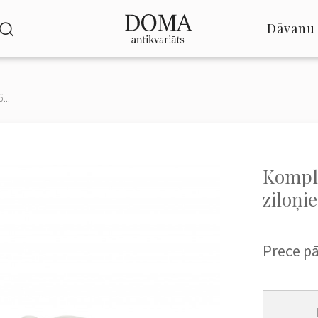
Dāvanu 
...
Komple
ziloņi
Prece p