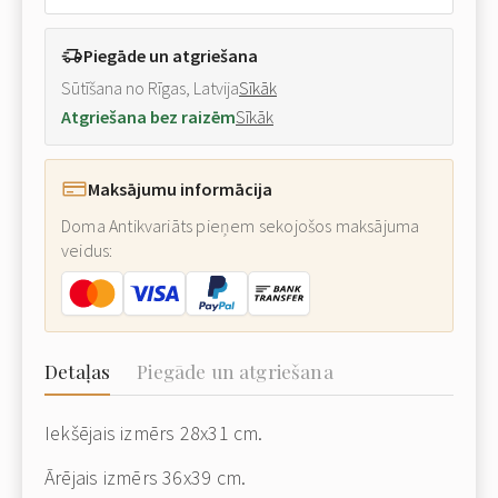
Piegāde un atgriešana
Sūtīšana no Rīgas, Latvija
Sīkāk
Atgriešana bez raizēm
Sīkāk
Maksājumu informācija
Doma Antikvariāts pieņem sekojošos maksājuma
veidus:
Detaļas
Piegāde un atgriešana
Iekšējais izmērs 28x31 cm.
Ārējais izmērs 36x39 cm.