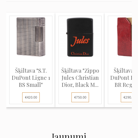
Šķiltava "S.T.
Šķiltava "Zippo
Šķiltava "
DuPont Ligne 1
Jules Christian
DuPont Lig
BS Small"
Dior, Black M...
BR Regul
Gol...
€420.00
€750.00
€290.00
Jaunumi