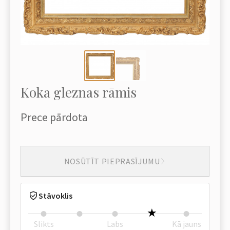
Koka gleznas rāmis
Prece pārdota
NOSŪTĪT PIEPRASĪJUMU
Stāvoklis
Slikts
Labs
Kā jauns