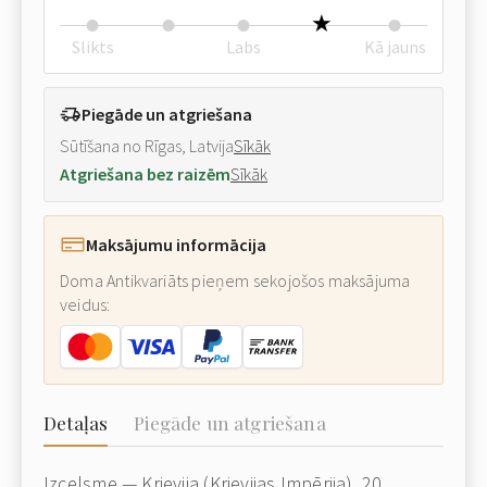
Slikts
Labs
Kā jauns
Piegāde un atgriešana
Sūtīšana no Rīgas, Latvija
Sīkāk
Atgriešana bez raizēm
Sīkāk
Maksājumu informācija
Doma Antikvariāts pieņem sekojošos maksājuma
veidus:
Detaļas
Piegāde un atgriešana
Izcelsme — Krievija (Krievijas Impērija), 20.