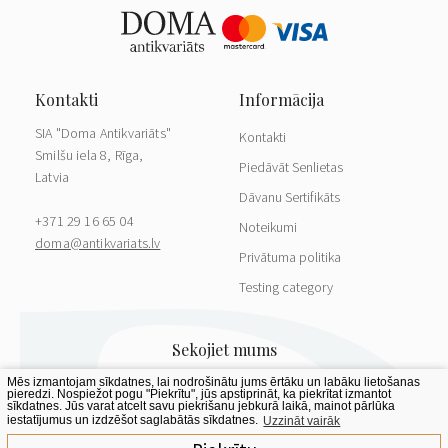
SIA "Doma Antikvariāts"
Kontakti
Smilšu iela 8, Rīga,
Piedāvāt Senlietas
Latvia
Dāvanu Sertifikāts
+371 29 16 65 04
Noteikumi
doma@antikvariats.lv
Privātuma politika
Testing category
Mēs izmantojam sīkdatnes, lai nodrošinātu jums ērtāku un labāku lietošanas
pieredzi. Nospiežot pogu "Piekrītu", jūs apstiprināt, ka piekrītat izmantot
sīkdatnes. Jūs varat atcelt savu piekrišanu jebkurā laikā, mainot pārlūka
iestatījumus un izdzēšot saglabātās sīkdatnes.
Uzzināt vairāk