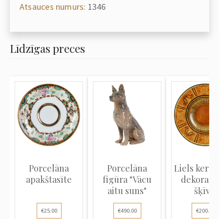
Atsauces numurs:
1346
Līdzīgas preces
Porcelāna
Porcelāna
Liels kera
apakštasīte
figūra "Vācu
dekoratīv
aitu suns"
šķīvis
€25.00
€490.00
€200.00