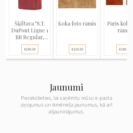
Šķiltava "S.T.
Koka foto rāmis
Pāris koka 
DuPont Ligne 1
rāmju
BR Regular,
Gol...
€290.00
€150.00
€180.00
Jaunumi
Pierakstieties, lai saņēmtu mūsu e-pasta
ziņojumus un ikmēneša jaunumus, kā arī
atjauninājumus.