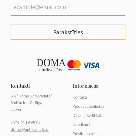
Parakstīties
SIA "Doma Antikvariāts"
Kontakti
Smilšu iela 8, Rīga,
Piedāvāt Senlietas
Latvia
Dāvanu Sertifikāts
+371 29 16 65 04
Noteikumi
doma@antikvariats.lv
Privātuma politika