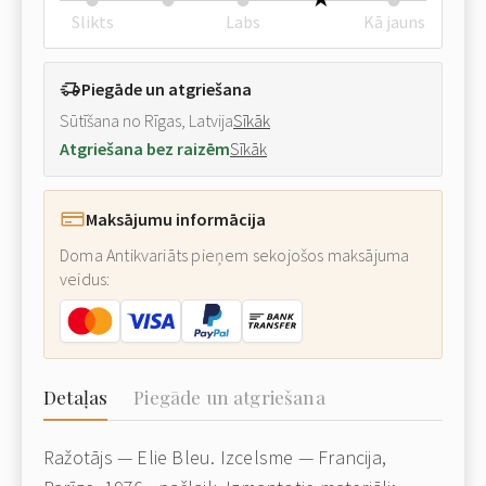
Slikts
Labs
Kā jauns
Piegāde un atgriešana
Sūtīšana no Rīgas, Latvija
Sīkāk
Atgriešana bez raizēm
Sīkāk
Maksājumu informācija
Doma Antikvariāts pieņem sekojošos maksājuma
veidus:
Detaļas
Piegāde un atgriešana
Ražotājs — Elie Bleu. Izcelsme — Francija,