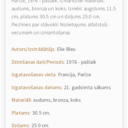
Parīze, 1976 - pašlaik. Izmantotie materiāli:
audums, bronza un koks. Izmēri: augstums 11.5
cm, platums 30.5 cm un dziļums 25.0 cm.
Piezīmes par stāvokli: Nolietojums atbilstoši
vecumam un izmantošanai.
Autors/Izstrādātājs:
Elie Bleu
Dzimšanas dati/Periods:
1976 - pašlaik
Izgatavošanas vieta:
Francija, Parīze
Izgatavošanas datums:
21. gadsimta sākums
Materiāli:
audums, bronza, koks
Platums:
30.5 cm.
Dziļums:
25.0 cm.