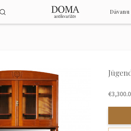
Dāvanu 
Jūgend
€3,300.