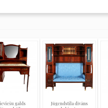
ieviešu galds
Jūgendstila dīvāns