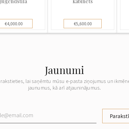
jūgendstila
kabinets
€4,000.00
€5,600.00
Jaunumi
erakstieties, lai saņēmtu mūsu e-pasta ziņojumus un ikmēn
jaunumus, kā arī atjauninājumus.
Parakstī