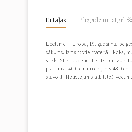
Detaļas
Piegāde un atgrie
Izcelsme — Eiropa, 19. gadsimta beigas
sākums. Izmantotie materiāli: koks, mi
stikls. Stils: Jūgendstils. Izmēri: augs
platums 140.0 cm un dziļums 48.0 cm.
stāvokli: Nolietojums atbilstoši vecu