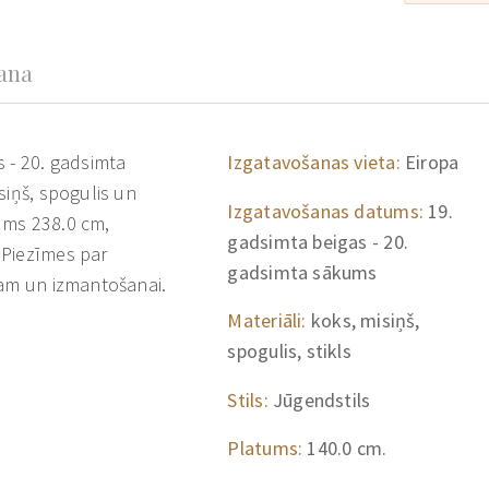
šana
 - 20. gadsimta
Izgatavošanas vieta:
Eiropa
siņš, spogulis un
Izgatavošanas datums:
19.
tums 238.0 cm,
gadsimta beigas - 20.
 Piezīmes par
gadsimta sākums
mam un izmantošanai.
Materiāli:
koks, misiņš,
spogulis, stikls
Stils:
Jūgendstils
Platums:
140.0 cm.