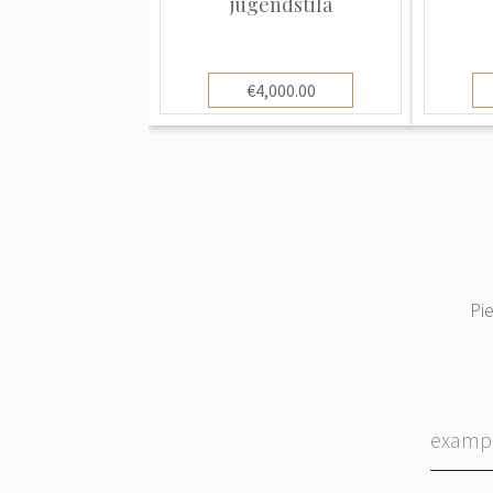
jūgendstila
€4,000.00
Pi