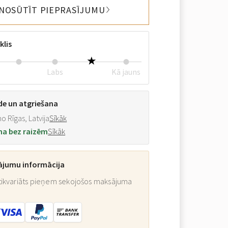
NOSŪTĪT PIEPRASĪJUMU
klis
Labs
Kā jauns
de un atgriešana
o Rīgas, Latvija
Sīkāk
na bez raizēm
Sīkāk
ājumu informācija
ikvariāts pieņem sekojošos maksājuma