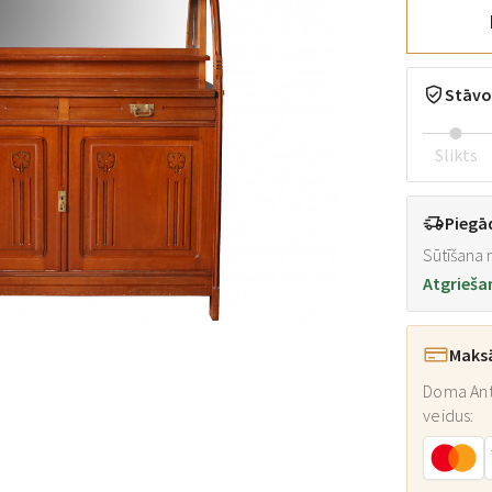
Stāvo
Slikts
Piegā
Sūtīšana n
Atgrieša
Maks
Doma Ant
veidus: