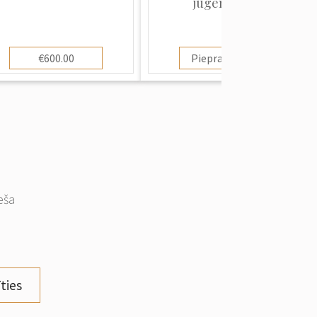
jūgendstila
€600.00
Pieprasīt cenu
eša
ties