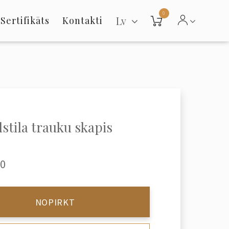
0
Lv
Sertifikāts
Kontakti
stila trauku skapis
00
NOPIRKT