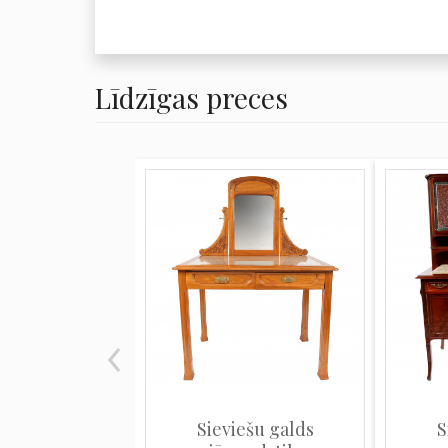
Līdzīgas preces
Sieviešu galds
S