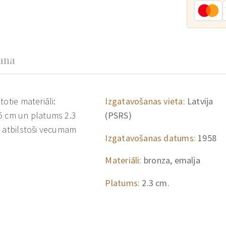
šana
otie materiāli:
Izgatavošanas vieta:
Latvija
.5 cm un platums 2.3
(PSRS)
s atbilstoši vecumam
Izgatavošanas datums:
1958
Materiāli:
bronza, emalja
Platums:
2.3 cm.