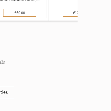
€60.00
€120.00
eša
ties