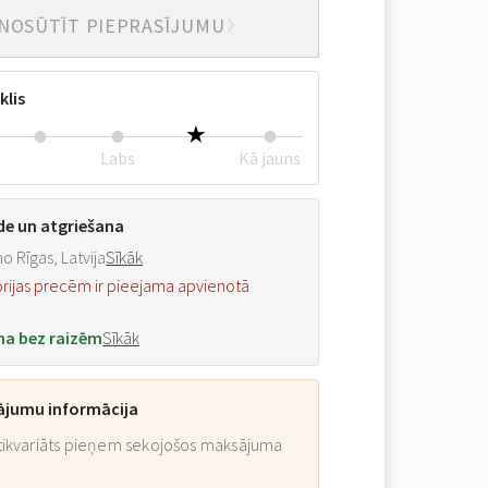
NOSŪTĪT PIEPRASĪJUMU
klis
Labs
Kā jauns
de un atgriešana
o Rīgas, Latvija
Sīkāk
orijas precēm ir pieejama apvienotā
na bez raizēm
Sīkāk
ājumu informācija
ikvariāts pieņem sekojošos maksājuma