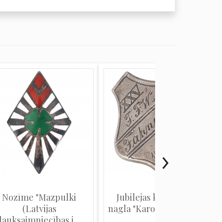
Nozīme "Mazpulki
Jubilejas karoga kāta
(Latvijas
nagla "Karoga iesvētīša...
lauksaimniecības j...