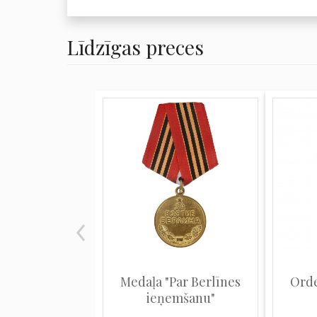
Līdzīgas preces
Medaļa "Par Berlīnes
Orde
ieņemšanu"