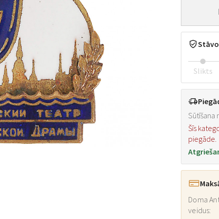
Stāvo
Slikts
Piegā
Sūtīšana n
Šīs kateg
piegāde.
Atgrieša
Maks
Doma Ant
veidus: