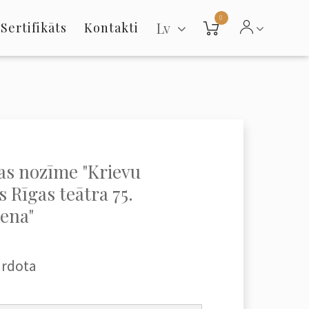
0
Lv
Sertifikāts
Kontakti
jas nozīme "Krievu
 Rīgas teātra 75.
ena"
ārdota