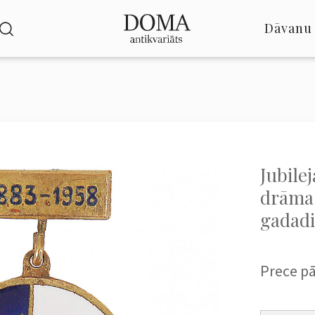
Dāvanu 
Jubile
drāmas
gadadi
Prece p