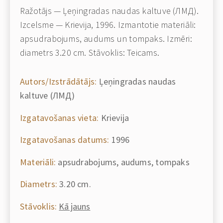
Ražotājs — Ļeņingradas naudas kaltuve (ЛМД).
Izcelsme — Krievija, 1996. Izmantotie materiāli:
apsudrabojums, audums un tompaks. Izmēri:
diametrs 3.20 cm. Stāvoklis: Teicams.
Autors/Izstrādātājs:
Ļeņingradas naudas
kaltuve (ЛМД)
Izgatavošanas vieta:
Krievija
Izgatavošanas datums:
1996
Materiāli:
apsudrabojums, audums, tompaks
Diametrs:
3.20 cm.
Stāvoklis:
Kā jauns