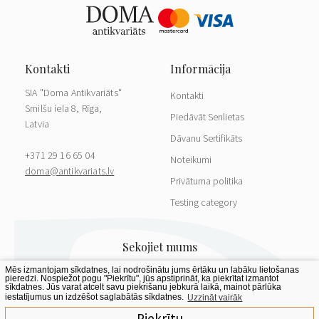
SIA "Doma Antikvariāts"
Kontakti
Smilšu iela 8, Rīga,
Piedāvāt Senlietas
Latvia
Dāvanu Sertifikāts
+371 29 16 65 04
Noteikumi
doma@antikvariats.lv
Privātuma politika
Testing category
Mēs izmantojam sīkdatnes, lai nodrošinātu jums ērtāku un labāku lietošanas
pieredzi. Nospiežot pogu "Piekrītu", jūs apstiprināt, ka piekrītat izmantot
sīkdatnes. Jūs varat atcelt savu piekrišanu jebkurā laikā, mainot pārlūka
iestatījumus un izdzēšot saglabātās sīkdatnes.
Uzzināt vairāk
Piekrītu