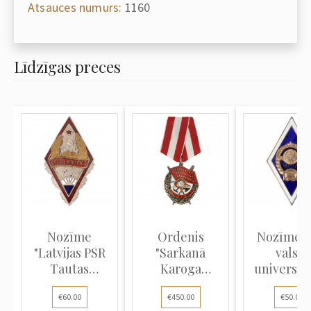
Atsauces numurs:
1160
Līdzīgas preces
Nozīme
Ordenis
Nozīme "
"Latvijas PSR
"Sarkanā
valsts
Tautas
Karoga
universit
Izglītības
ordenis"
absolvēša
€60.00
€450.00
€50.00
Darba...