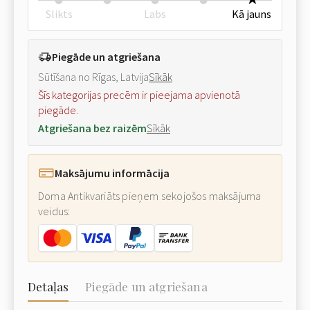
Slikts
Labs
Kā jauns
Piegāde un atgriešana
Sūtīšana no Rīgas, Latvija
Sīkāk
Šīs kategorijas precēm ir pieejama apvienotā
piegāde.
Atgriešana bez raizēm
Sīkāk
Maksājumu informācija
Doma Antikvariāts pieņem sekojošos maksājuma
veidus:
Detaļas
Piegāde un atgriešana