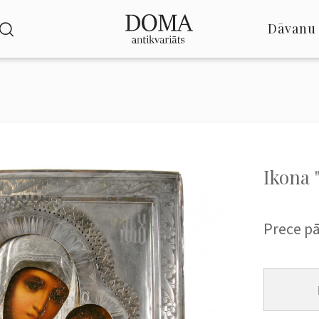
Dāvanu 
Ikona 
Prece p