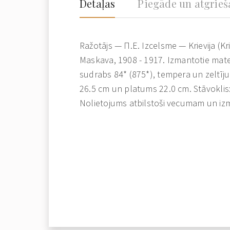
Detaļas
Piegāde un atgrie
Ražotājs — П.Е. Izcelsme — Krievija (Kri
Maskava, 1908 - 1917. Izmantotie materi
sudrabs 84* (875*), tempera un zeltīj
26.5 cm un platums 22.0 cm. Stāvoklis
Nolietojums atbilstoši vecumam un iz