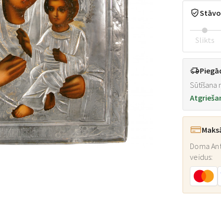
Stāvo
Slikts
Piegā
Sūtīšana n
Atgrieša
Maks
Doma Ant
veidus: