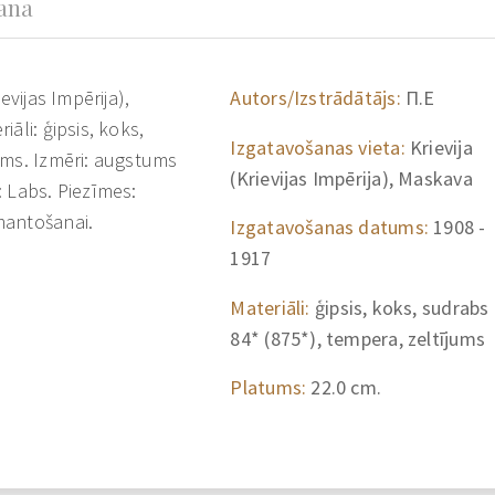
šana
evijas Impērija),
Autors/Izstrādātājs:
П.Е
āli: ģipsis, koks,
Izgatavošanas vieta:
Krievija
ums. Izmēri: augstums
(Krievijas Impērija), Maskava
: Labs. Piezīmes:
mantošanai.
Izgatavošanas datums:
1908 -
1917
Materiāli:
ģipsis, koks, sudrabs
84* (875*), tempera, zeltījums
Platums:
22.0 cm.