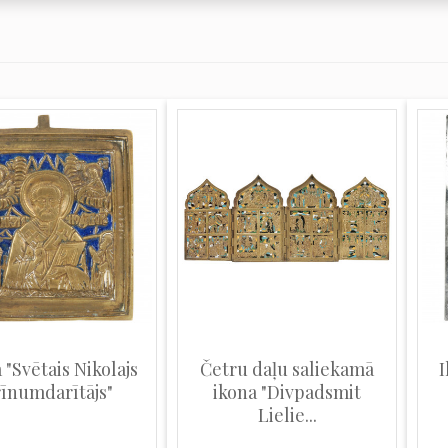
 "Svētais Nikolajs
Četru daļu saliekamā
I
īnumdarītājs"
ikona "Divpadsmit
Lielie...