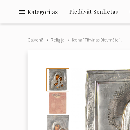
Kategorijas
Piedāvāt Senlietas
Galvenā
Reliģija
Ikona "Tihvinas Dievmāte"...