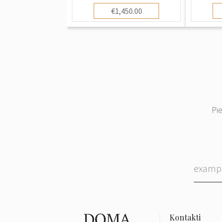
€1,450.00
Pi