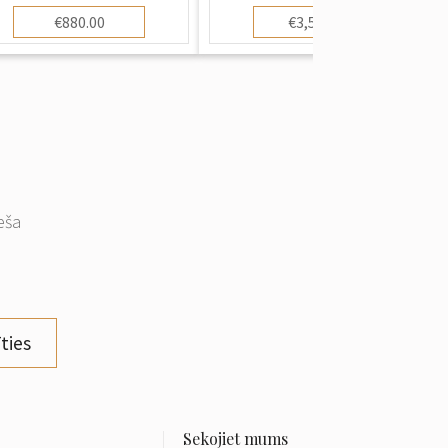
€880.00
€3,500.00
eša
ties