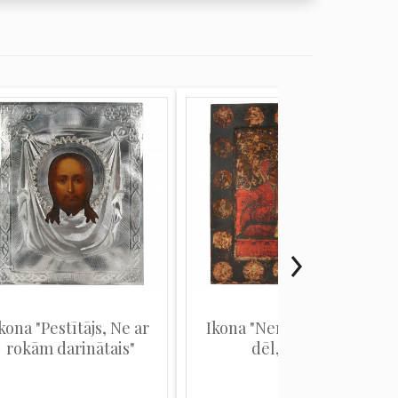
kona "Pestītājs, Ne ar
Ikona "Neraudi manis
rokām darinātais"
dēl, Māt"