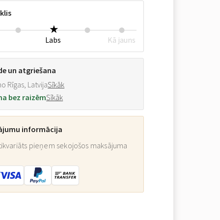
klis
Labs
Kā jauns
de un atgriešana
o Rīgas, Latvija
Sīkāk
na bez raizēm
Sīkāk
ājumu informācija
ikvariāts pieņem sekojošos maksājuma