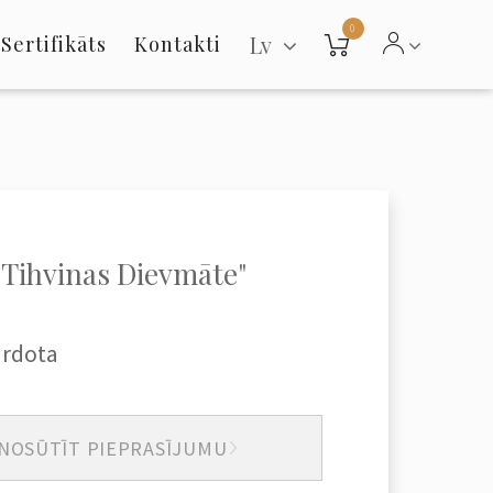
0
Lv
Sertifikāts
Kontakti
"Tihvinas Dievmāte"
ārdota
NOSŪTĪT PIEPRASĪJUMU