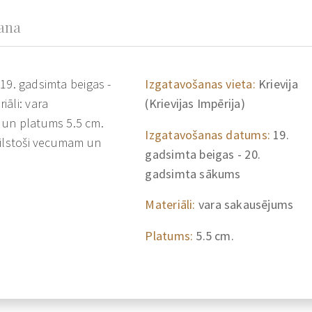
šana
, 19. gadsimta beigas -
Izgatavošanas vieta:
Krievija
āli: vara
(Krievijas Impērija)
 un platums 5.5 cm.
Izgatavošanas datums:
19.
bilstoši vecumam un
gadsimta beigas - 20.
gadsimta sākums
Materiāli:
vara sakausējums
Platums:
5.5 cm.