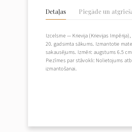
Detaļas
Piegāde un atgrie
Izcelsme — Krievija (Krievijas Impērija)
20. gadsimta sākums. Izmantotie materi
sakausējums. Izmēri: augstums 6.5 cm
Piezīmes par stāvokli: Nolietojums at
izmantošanai.