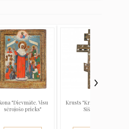
kona "Dievmāte. Visu
Krusts "Kristus Krustā
sērojošo prieks"
Sišana"