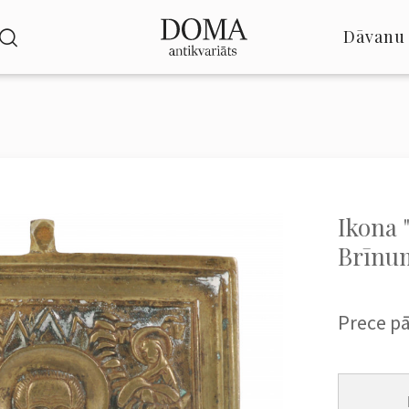
Dāvanu 
Ikona 
Brīnum
Prece p