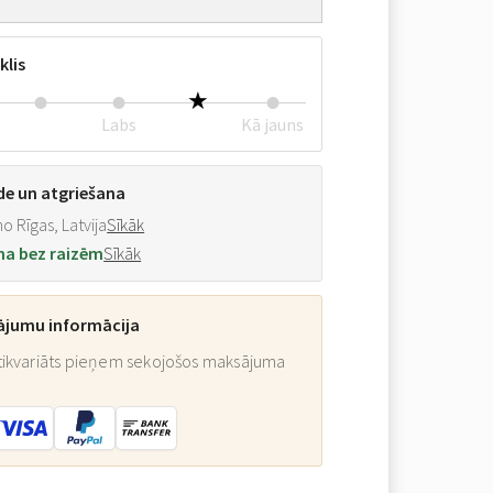
klis
Labs
Kā jauns
de un atgriešana
o Rīgas, Latvija
Sīkāk
na bez raizēm
Sīkāk
ājumu informācija
ikvariāts pieņem sekojošos maksājuma