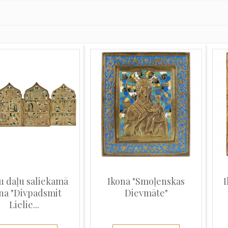
u daļu saliekamā
Ikona "Smoļenskas
I
na "Divpadsmit
Dievmāte"
Lielie...