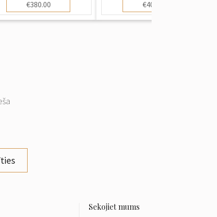
€380.00
€400.00
eša
ties