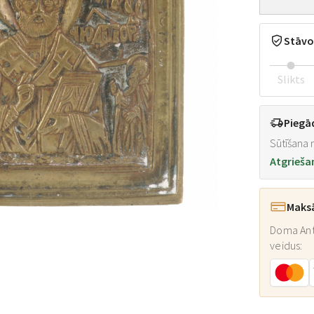
Stāvo
Slikts
Piegā
Sūtīšana n
Atgrieša
Maks
Doma Ant
veidus: