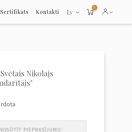
0
Lv
Sertifikāts
Kontakti
"Svētais Nikolajs
darītājs"
ārdota
NOSŪTĪT PIEPRASĪJUMU