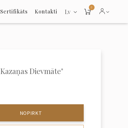
0
Lv
Sertifikāts
Kontakti
"Kazaņas Dievmāte"
NOPIRKT