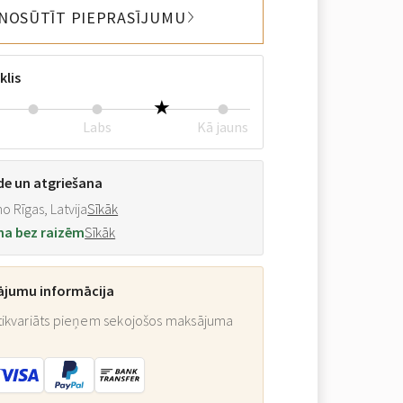
NOSŪTĪT PIEPRASĪJUMU
klis
Labs
Kā jauns
de un atgriešana
o Rīgas, Latvija
Sīkāk
na bez raizēm
Sīkāk
ājumu informācija
ikvariāts pieņem sekojošos maksājuma