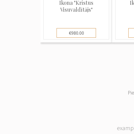
Ikona "Kristus
I
Visuvaldītājs"
€980.00
Pi