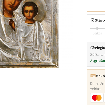
Stāvo
Slikts
Piegā
Sūtīšana n
Atgrieša
Maks
Doma Ant
veidus: