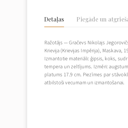
Detaļas
Piegāde un atgrie
Ražotājs — Gračevs Nikolajs Jegorovič
Krievija (Krievijas Impērija), Maskava, 1
Izmantotie materiāli: ģipsis, koks, sud
tempera un zeltījums. Izmēri: augstu
platums 17.9 cm. Piezīmes par stāvokl
atbilstoši vecumam un izmantošanai.