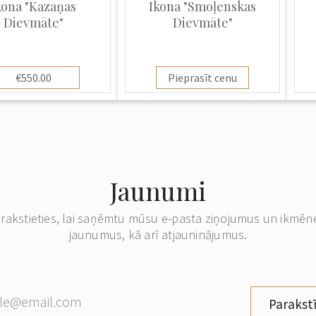
kona "Kazaņas
Ikona "Smoļenskas
Dievmāte"
Dievmāte"
€550.00
Pieprasīt cenu
Jaunumi
erakstieties, lai saņēmtu mūsu e-pasta ziņojumus un ikmēn
jaunumus, kā arī atjauninājumus.
Parakstī