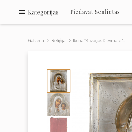
Kategorijas
Piedāvāt Senlietas
Galvenā
Reliģija
Ikona "Kazaņas Dievmāte"...