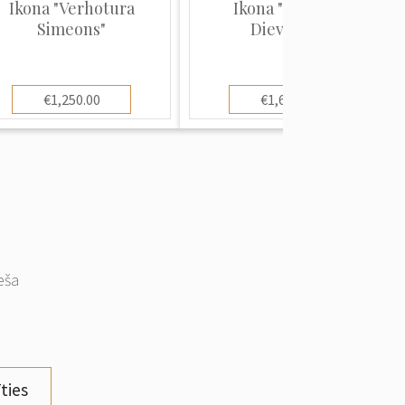
Ikona "Verhotura
Ikona "Kazaņas
Simeons"
Dievmāte"
€1,250.00
€1,600.00
eša
ties