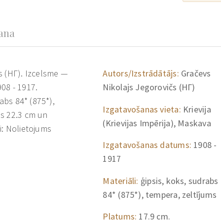
šana
s (НГ). Izcelsme —
Autors/Izstrādātājs:
Gračevs
908 - 1917.
Nikolajs Jegorovičs (НГ)
rabs 84* (875*),
Izgatavošanas vieta:
Krievija
ms 22.3 cm un
(Krievijas Impērija), Maskava
i: Nolietojums
Izgatavošanas datums:
1908 -
1917
Materiāli:
ģipsis, koks, sudrabs
84* (875*), tempera, zeltījums
Platums:
17.9 cm.