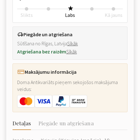
Slikts
Labs
Kā jauns
Piegāde un atgriešana
Sūtīšana no Rīgas, Latvija
Sīkāk
Atgriešana bez raizēm
Sīkāk
Maksājumu informācija
Doma Antikvariāts pieņem sekojošos maksājuma
veidus:
Detaļas
Piegāde un atgriešana