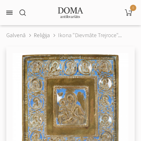
0
Galvenā
Reliģija
Ikona "Dievmāte Trejroce"...