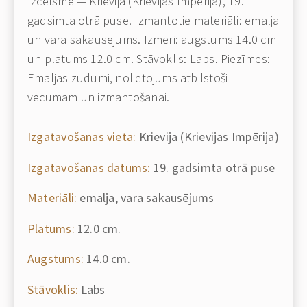
Izcelsme — Krievija (Krievijas Impērija), 19.
gadsimta otrā puse. Izmantotie materiāli: emalja
un vara sakausējums. Izmēri: augstums 14.0 cm
un platums 12.0 cm. Stāvoklis: Labs. Piezīmes:
Emaljas zudumi, nolietojums atbilstoši
vecumam un izmantošanai.
Izgatavošanas vieta:
Krievija (Krievijas Impērija)
Izgatavošanas datums:
19. gadsimta otrā puse
Materiāli:
emalja, vara sakausējums
Platums:
12.0 cm.
Augstums:
14.0 cm.
Stāvoklis:
Labs