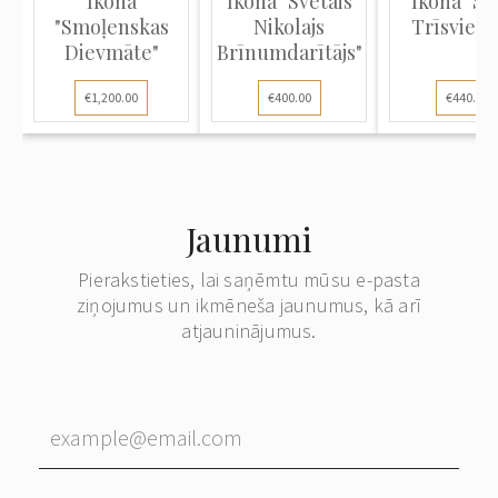
Ikona
Ikona "Svētais
Ikona "Sv
"Smoļenskas
Nikolajs
Trīsvienī
Dievmāte"
Brīnumdarītājs"
€1,200.00
€400.00
€440.00
Jaunumi
Pierakstieties, lai saņēmtu mūsu e-pasta
ziņojumus un ikmēneša jaunumus, kā arī
atjauninājumus.