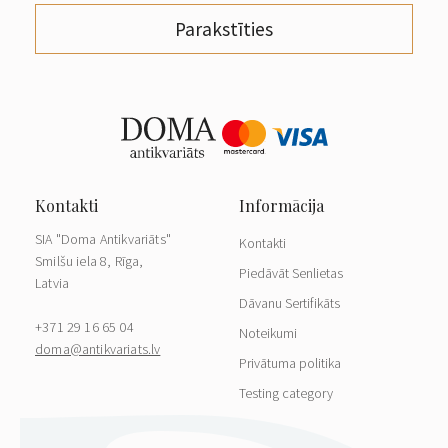
Parakstīties
SIA "Doma Antikvariāts"
Kontakti
Smilšu iela 8, Rīga,
Piedāvāt Senlietas
Latvia
Dāvanu Sertifikāts
+371 29 16 65 04
Noteikumi
doma@antikvariats.lv
Privātuma politika
Testing category