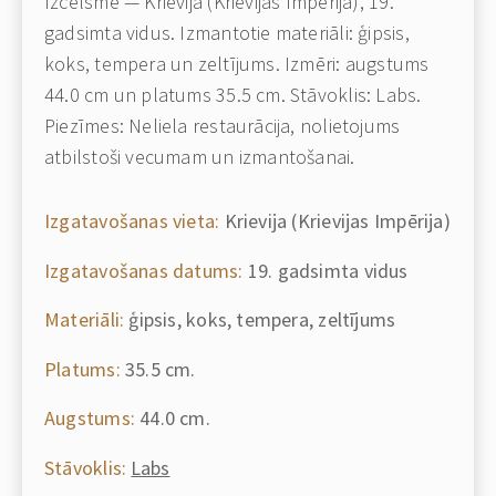
Izcelsme — Krievija (Krievijas Impērija), 19.
gadsimta vidus. Izmantotie materiāli: ģipsis,
koks, tempera un zeltījums. Izmēri: augstums
44.0 cm un platums 35.5 cm. Stāvoklis: Labs.
Piezīmes: Neliela restaurācija, nolietojums
atbilstoši vecumam un izmantošanai.
Izgatavošanas vieta:
Krievija (Krievijas Impērija)
Izgatavošanas datums:
19. gadsimta vidus
Materiāli:
ģipsis, koks, tempera, zeltījums
Platums:
35.5 cm.
Augstums:
44.0 cm.
Stāvoklis:
Labs