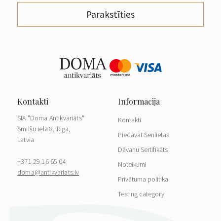
Parakstīties
SIA "Doma Antikvariāts"
Kontakti
Smilšu iela 8, Rīga,
Piedāvāt Senlietas
Latvia
Dāvanu Sertifikāts
+371 29 16 65 04
Noteikumi
doma@antikvariats.lv
Privātuma politika
Testing category