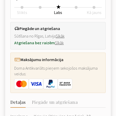
Slikts
Labs
Kā jauns
Piegāde un atgriešana
Sūtīšana no Rīgas, Latvija
Sīkāk
Atgriešana bez raizēm
Sīkāk
Maksājumu informācija
Doma Antikvariāts pieņem sekojošos maksājuma
veidus:
Detaļas
Piegāde un atgriešana