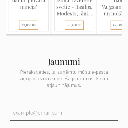
Ikona "Janvāra
Ikona "Izvēlētie
Ikona
mineja"
svētie - Basilijs,
"Augšāmce
Modests, Jānis,
un nokāp
kņazs Mihails,
ellē ar sv
€2,000.00
€1,400.00
€2,500.00
Marija, Kasjans"
ainām"
Jaunumi
Pierakstieties, lai saņēmtu mūsu e-pasta
ziņojumus un ikmēneša jaunumus, kā arī
atjauninājumus.