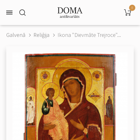
0
Galvenā
Reliģija
Ikona "Dievmāte Trejroce"...