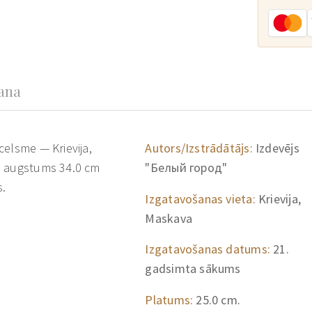
šana
celsme — Krievija,
Autors/Izstrādātājs:
Izdevējs
: augstums 34.0 cm
"Белый город"
s.
Izgatavošanas vieta:
Krievija,
Maskava
Izgatavošanas datums:
21.
gadsimta sākums
Platums:
25.0 cm.