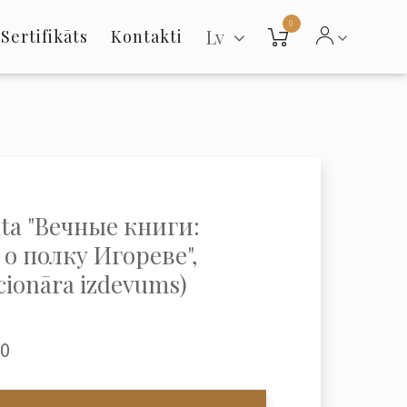
0
Lv
Sertifikāts
Kontakti
ta "Вечные книги:
о полку Игореве",
cionāra izdevums)
00