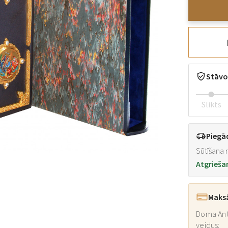
Stāvo
Slikts
Piegā
Sūtīšana n
Atgrieša
Maks
Doma Ant
veidus: