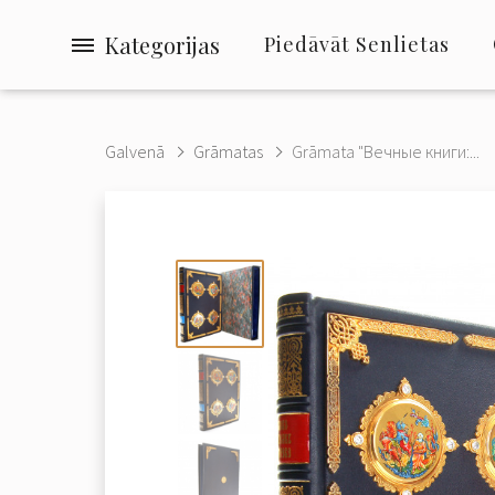
Kategorijas
Piedāvāt Senlietas
Galvenā
Grāmatas
Grāmata "Вечные книги:...