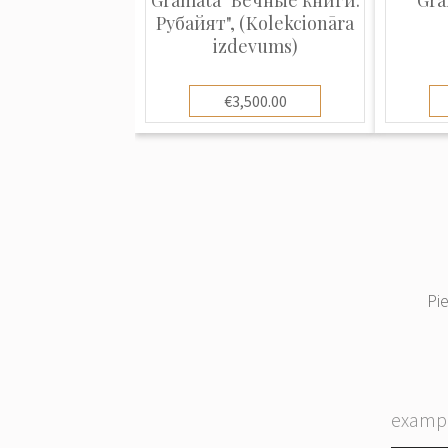
Grāmata "Вечные книги:
Grā
Рубайят", (Kolekcionāra
izdevums)
€3,500.00
Pi