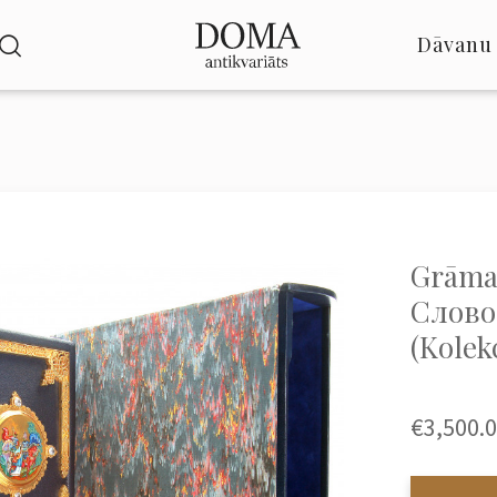
Dāvanu 
Grāma
Слово 
(Kolek
€3,500.