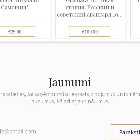
mata "Николай
Grāmata "Великая
Самокиш"
утопия. Русский и
советский авангард 1915
- 1932"
€25.00
€100.00
Jaunumi
erakstieties, lai saņēmtu mūsu e-pasta ziņojumus un ikmēn
jaunumus, kā arī atjauninājumus.
Parakstī