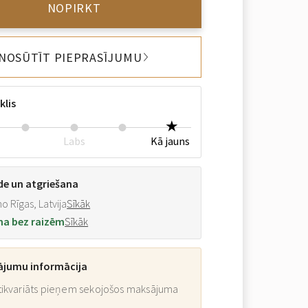
NOPIRKT
NOSŪTĪT PIEPRASĪJUMU
klis
Labs
Kā jauns
de un atgriešana
o Rīgas, Latvija
Sīkāk
na bez raizēm
Sīkāk
ājumu informācija
ikvariāts pieņem sekojošos maksājuma