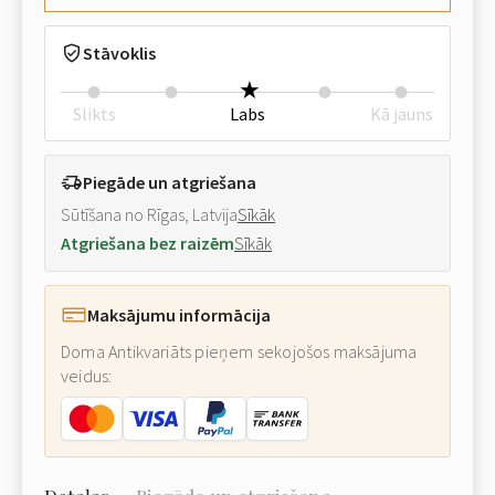
Stāvoklis
Slikts
Labs
Kā jauns
Piegāde un atgriešana
Sūtīšana no Rīgas, Latvija
Sīkāk
Atgriešana bez raizēm
Sīkāk
Maksājumu informācija
Doma Antikvariāts pieņem sekojošos maksājuma
veidus: