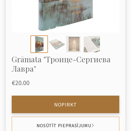
Grāmata "Троице-Сергиева
Лавра"
€20.00
NOPIRKT
NOSŪTĪT PIEPRASĪJUMU