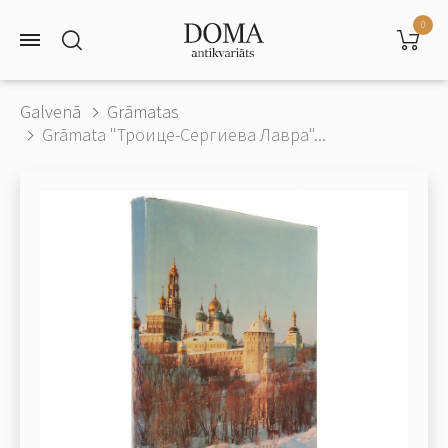
0
Galvenā
Grāmatas
Grāmata "Троице-Сергиева Лавра"...