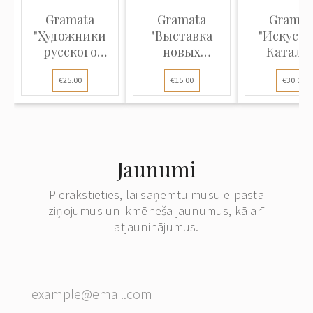
Grāmata
Grāmata
Grāmat
"Художники
"Выставка
"Искусст
русского
новых
Катало
театра 1880 -
поступлений,
прейскур
€25.00
€15.00
€30.00
1930"
рисунок и
№ 3 на пок
акварель XVIII
и прода
- начала XX
букинисти
века"
и
антиквар
Jaunumi
книг"
Pierakstieties, lai saņēmtu mūsu e-pasta
ziņojumus un ikmēneša jaunumus, kā arī
atjauninājumus.