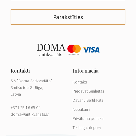
Parakstīties
SIA "Doma Antikvariāts"
Kontakti
Smilšu iela 8, Rīga,
Piedāvāt Senlietas
Latvia
Dāvanu Sertifikāts
+371 29 16 65 04
Noteikumi
doma@antikvariats.lv
Privātuma politika
Testing category