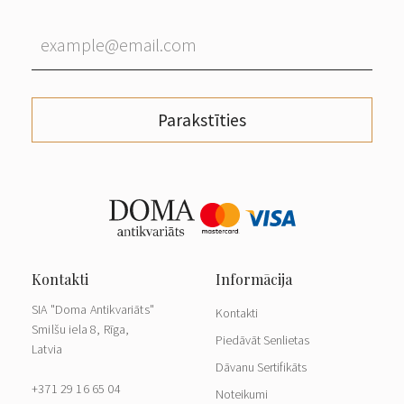
Parakstīties
SIA "Doma Antikvariāts"
Kontakti
Smilšu iela 8, Rīga,
Piedāvāt Senlietas
Latvia
Dāvanu Sertifikāts
+371 29 16 65 04
Noteikumi