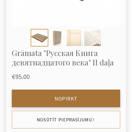
Grāmata "Русская Книга
девятнадцатого века" II daļa
€95.00
NOPIRKT
NOSŪTĪT PIEPRASĪJUMU