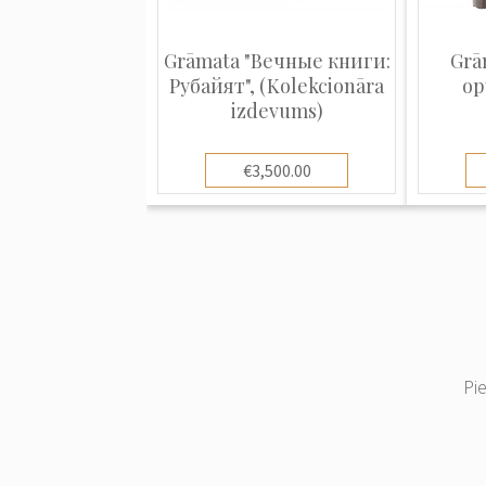
Grāmata "Вечные книги:
Grā
Рубайят", (Kolekcionāra
ор
izdevums)
€3,500.00
Pi