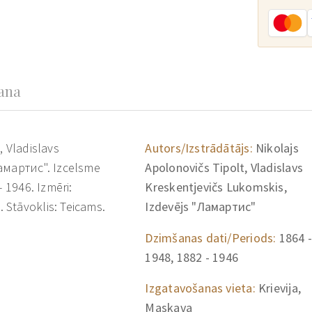
šana
, Vladislavs
Autors/Izstrādātājs:
Nikolajs
Ламартис". Izcelsme
Apolonovičs Tipolt, Vladislavs
- 1946. Izmēri:
Kreskentjevičs Lukomskis,
 Stāvoklis: Teicams.
Izdevējs "Ламартис"
Dzimšanas dati/Periods:
1864 -
1948, 1882 - 1946
Izgatavošanas vieta:
Krievija,
Maskava