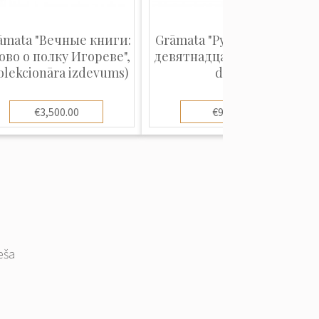
āmata "Вечные книги:
Grāmata "Русская Книга
ово о полку Игореве",
девятнадцатого века" II
olekcionāra izdevums)
daļa
€3,500.00
€95.00
eša