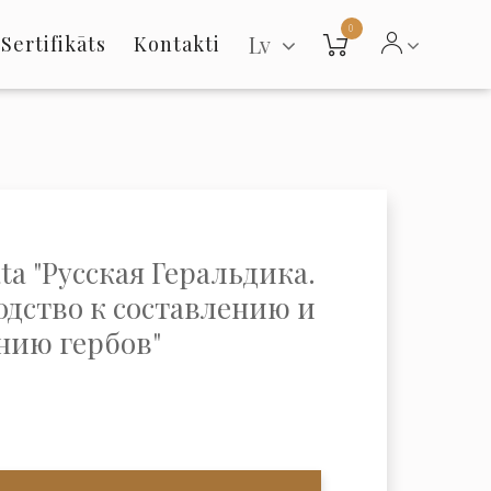
0
Lv
Sertifikāts
Kontakti
ta "Русская Геральдика.
одство к составлению и
нию гербов"