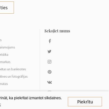
ties
ls
aismojums
ristika
tmarkas
ētas un banknotes
ātnes un fotogrāfijas
matas
nāt, ka piekrītat izmantot sīkdatnes.
Piekrītu
k