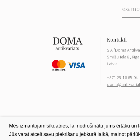
SIA "Doma Antikva
Smilšu iela 8, Rīga
Latvia
+371 29 16 65 04
doma@antikvariat
Mēs izmantojam sīkdatnes, lai nodrošinātu jums ērtāku un lab
Jūs varat atcelt savu piekrišanu jebkurā laikā, mainot pārl