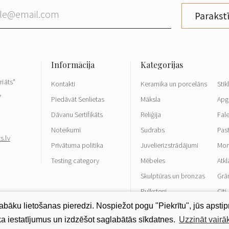
Parakstī
riāts"
Kontakti
Keramika un porcelāns
Stik
,
Piedāvāt Senlietas
Māksla
Apg
Dāvanu Sertifikāts
Reliģija
Fale
Noteikumi
Sudrabs
Pas
s.lv
Privātuma politika
Juvelierizstrādājumi
Mon
Testing category
Mēbeles
Atkl
Skulptūras un bronzas
Grā
Pulksteņi
Citi
āku lietošanas pieredzi. Nospiežot pogu "Piekrītu", jūs apstipri
ūka iestatījumus un izdzēšot saglabātās sīkdatnes.
Uzzināt vairā