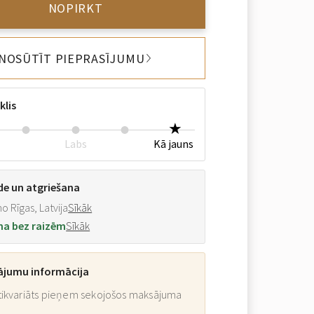
NOPIRKT
NOSŪTĪT PIEPRASĪJUMU
klis
Labs
Kā jauns
de un atgriešana
o Rīgas, Latvija
Sīkāk
na bez raizēm
Sīkāk
ājumu informācija
ikvariāts pieņem sekojošos maksājuma