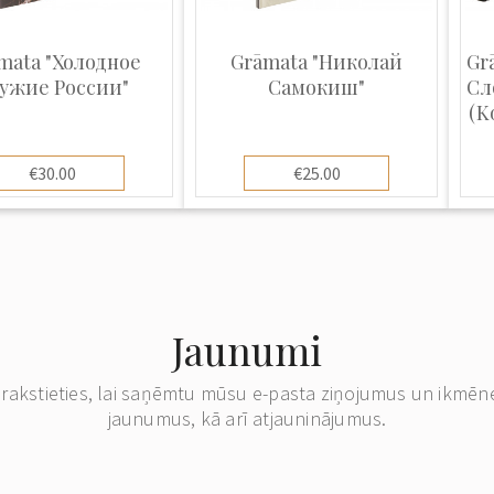
mata "Холодное
Grāmata "Николай
Gr
ужие России"
Самокиш"
Сл
(K
€30.00
€25.00
Jaunumi
erakstieties, lai saņēmtu mūsu e-pasta ziņojumus un ikmēn
jaunumus, kā arī atjauninājumus.