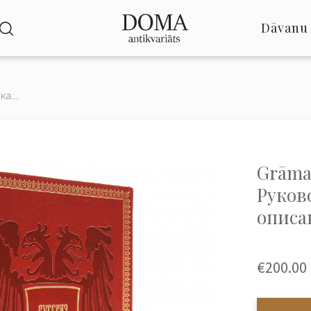
Dāvanu 
а....
Grāma
Руков
описа
€200.00