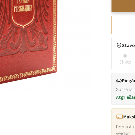
Stāvo
Slikts
Piegā
Sūtīšana n
Atgrieša
Maks
Doma Ant
veidus: