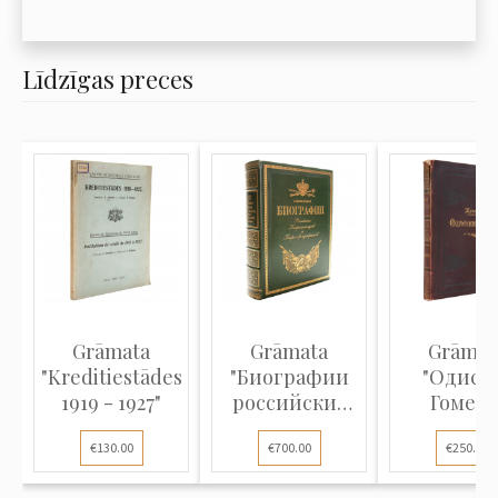
Līdzīgas preces
Grāmata
Grāmata
Grāmat
"Kreditiestādes
"Биографии
"Одисс
1919 - 1927"
российских
Гомера
генералиссимусо...
€130.00
€700.00
€250.00