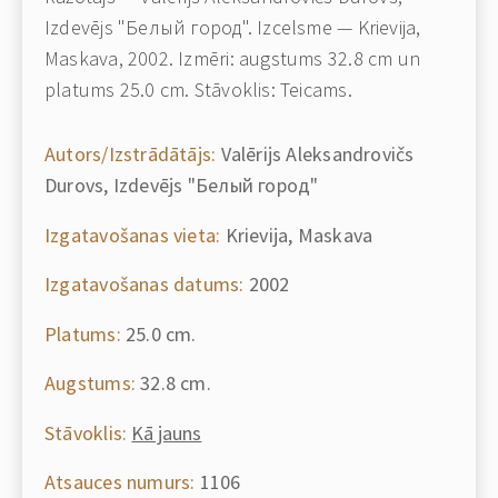
Izdevējs "Белый город". Izcelsme — Krievija,
Maskava, 2002. Izmēri: augstums 32.8 cm un
platums 25.0 cm. Stāvoklis: Teicams.
Autors/Izstrādātājs:
Valērijs Aleksandrovičs
Durovs, Izdevējs "Белый город"
Izgatavošanas vieta:
Krievija, Maskava
Izgatavošanas datums:
2002
Platums:
25.0 cm.
Augstums:
32.8 cm.
Stāvoklis:
Kā jauns
Atsauces numurs:
1106