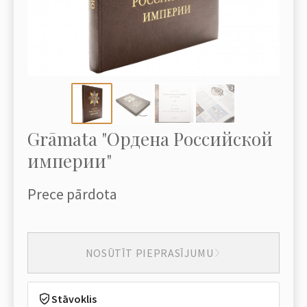
Grāmata "Ордена Российской
империи"
Prece pārdota
NOSŪTĪT PIEPRASĪJUMU
Stāvoklis