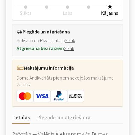
Slikts
Labs
Kā jauns
Piegāde un atgriešana
Sūtīšana no Rīgas, Latvija
Sīkāk
Atgriešana bez raizēm
Sīkāk
Maksājumu informācija
Doma Antikvariāts pieņem sekojošos maksājuma
veidus:
Detaļas
Piegāde un atgriešana
Ražotājs — Valērijs Aleksandrovičs Durovs,