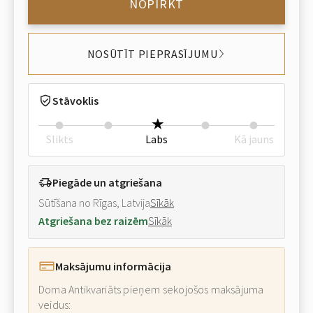
NOPIRKT
NOSŪTĪT PIEPRASĪJUMU
Stāvoklis
Slikts
Labs
Kā jauns
Piegāde un atgriešana
Sūtīšana no Rīgas, Latvija
Sīkāk
Atgriešana bez raizēm
Sīkāk
Maksājumu informācija
Doma Antikvariāts pieņem sekojošos maksājuma
veidus: