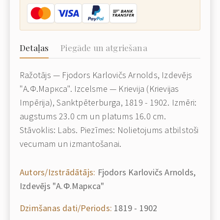
Detaļas
Piegāde un atgriešana
Ražotājs — Fjodors Karlovičs Arnolds, Izdevējs
"А.Ф.Маркса". Izcelsme — Krievija (Krievijas
Impērija), Sanktpēterburga, 1819 - 1902. Izmēri:
augstums 23.0 cm un platums 16.0 cm.
Stāvoklis: Labs. Piezīmes: Nolietojums atbilstoši
vecumam un izmantošanai.
Autors/Izstrādātājs:
Fjodors Karlovičs Arnolds,
Izdevējs "А.Ф.Маркса"
Dzimšanas dati/Periods:
1819 - 1902