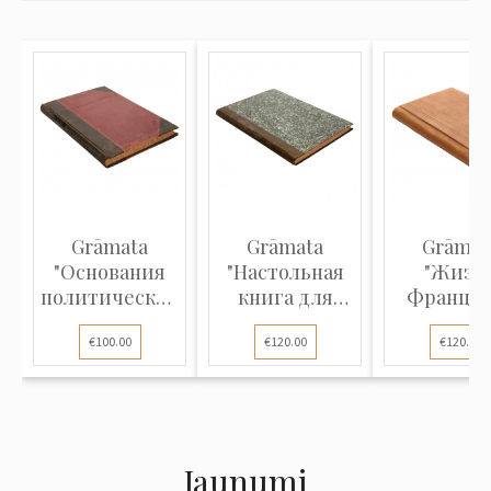
Grāmata
Grāmata
Grāmat
"Основания
"Настольная
"Жизн
политической
книга для
Францис
экономии"
нотариусов"
Ассизско
€100.00
€120.00
€120.00
Jaunumi