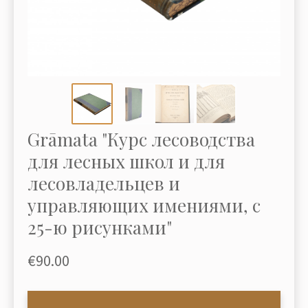
Grāmata "Курс лесоводства
для лесных школ и для
лесовладельцев и
управляющих имениями, с
25-ю рисунками"
€90.00