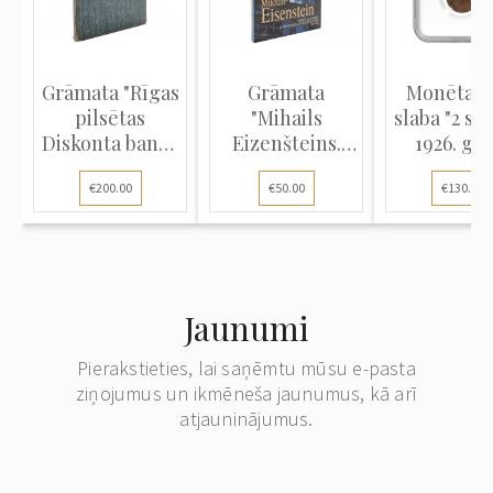
Grāmata "Rīgas
Grāmata
Monēta 
pilsētas
"Mihails
slaba "2 sa
Diskonta banka
Eizenšteins.
1926. gad
145 gadi"
Tēmas un
Latvija, M
€200.00
€50.00
€130.00
simboli Rīgas
BN"
jūgendstila
arhitektūrā
1901–1906"
Jaunumi
Pierakstieties, lai saņēmtu mūsu e-pasta
ziņojumus un ikmēneša jaunumus, kā arī
atjauninājumus.