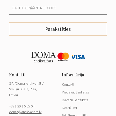
Parakstīties
SIA "Doma Antikvariāts"
Kontakti
Smilšu iela 8, Rīga,
Piedāvāt Senlietas
Latvia
Dāvanu Sertifikāts
+371 29 16 65 04
Noteikumi
doma@antikvariats.lv
Privātuma politika