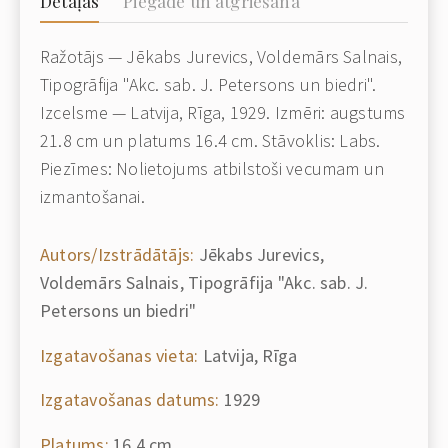
Detaļas
Piegāde un atgriešana
Ražotājs — Jēkabs Jurevics, Voldemārs Salnais,
Tipogrāfija "Akc. sab. J. Petersons un biedri".
Izcelsme — Latvija, Rīga, 1929. Izmēri: augstums
21.8 cm un platums 16.4 cm. Stāvoklis: Labs.
Piezīmes: Nolietojums atbilstoši vecumam un
izmantošanai.
Autors/Izstrādātājs:
Jēkabs Jurevics,
Voldemārs Salnais, Tipogrāfija "Akc. sab. J.
Petersons un biedri"
Izgatavošanas vieta:
Latvija, Rīga
Izgatavošanas datums:
1929
Platums:
16.4 cm.