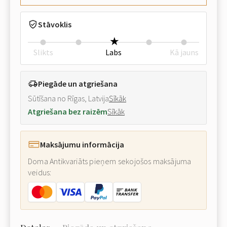
Stāvoklis
Slikts
Labs
Kā jauns
Piegāde un atgriešana
Sūtīšana no Rīgas, Latvija
Sīkāk
Atgriešana bez raizēm
Sīkāk
Maksājumu informācija
Doma Antikvariāts pieņem sekojošos maksājuma
veidus: