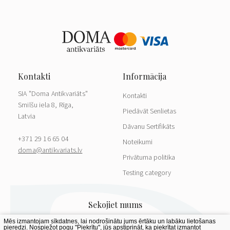
SIA "Doma Antikvariāts"
Kontakti
Smilšu iela 8, Rīga,
Piedāvāt Senlietas
Latvia
Dāvanu Sertifikāts
+371 29 16 65 04
Noteikumi
doma@antikvariats.lv
Privātuma politika
Testing category
Mēs izmantojam sīkdatnes, lai nodrošinātu jums ērtāku un labāku lietošanas
pieredzi. Nospiežot pogu "Piekrītu", jūs apstiprināt, ka piekrītat izmantot