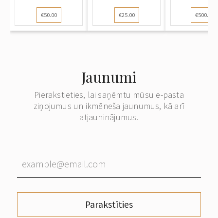
Tēmas un
Жизнь 
€50.00
€25.00
€500.00
simbol...
творчес.
Jaunumi
Pierakstieties, lai saņēmtu mūsu e-pasta
ziņojumus un ikmēneša jaunumus, kā arī
atjauninājumus.
Parakstīties