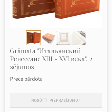
Grāmata "Итальянский
Ренессанс XIII - XVI века", 2
sējumos
Prece pārdota
NOSŪTĪT PIEPRASĪJUMU