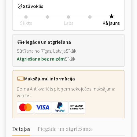
Stāvoklis
Slikts
Labs
Kā jauns
Piegāde un atgriešana
Sūtīšana no Rīgas, Latvija
Sīkāk
Atgriešana bez raizēm
Sīkāk
Maksājumu informācija
Doma Antikvariāts pieņem sekojošos maksājuma
veidus:
Detaļas
Piegāde un atgriešana