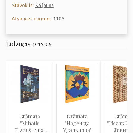
Stāvoklis:
Kā jauns
Atsauces numurs:
1105
Līdzīgas preces
Grāmata
Grāmata
Grāmat
"Mihails
"Надежда
"Исаак И
Eizenšteins.
Удальцова"
Левита