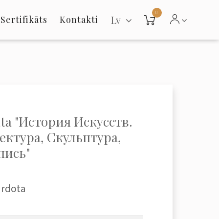
0
Lv
Sertifikāts
Kontakti
ta "История Искусств.
ектура, Скульптура,
ись"
ārdota