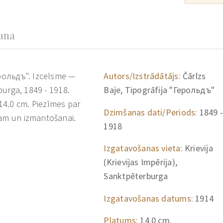
šana
ерольдъ". Izcelsme —
Autors/Izstrādātājs:
Čārlzs
rburga, 1849 - 1918.
Baje, Tipogrāfija "Герольдъ"
14.0 cm. Piezīmes par
Dzimšanas dati/Periods:
1849 -
mam un izmantošanai.
1918
Izgatavošanas vieta:
Krievija
(Krievijas Impērija),
Sanktpēterburga
Izgatavošanas datums:
1914
Platums:
14.0 cm.