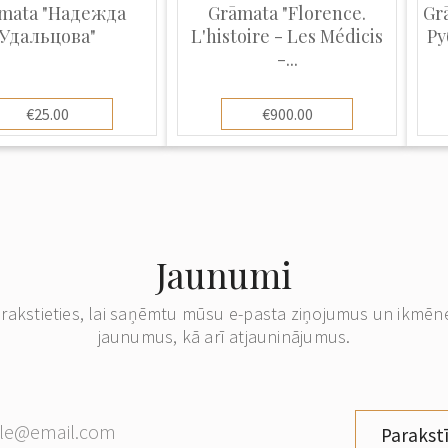
mata "Надежда
Grāmata "Florence.
Gr
Удальцова"
L'histoire - Les Médicis
Ру
-...
€25.00
€900.00
Jaunumi
erakstieties, lai saņēmtu mūsu e-pasta ziņojumus un ikmēn
jaunumus, kā arī atjauninājumus.
Parakstī