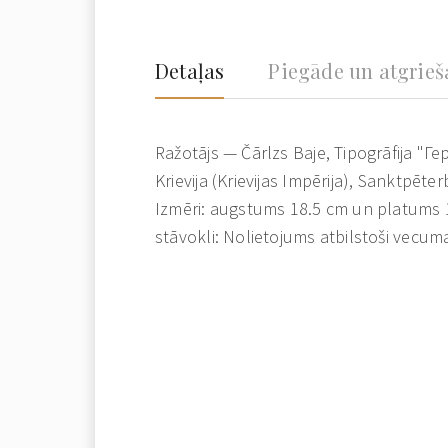
Detaļas
Piegāde un atgrie
Ražotājs — Čārlzs Baje, Tipogrāfija "Г
Krievija (Krievijas Impērija), Sanktpēte
Izmēri: augstums 18.5 cm un platums 
stāvokli: Nolietojums atbilstoši vecu