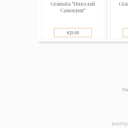
Grāmata "Николай
Grā
Самокиш"
€25.00
Pi