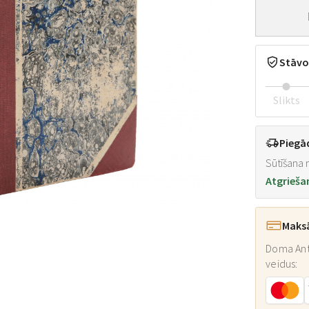
Stāvo
Slikts
Piegā
Sūtīšana n
Atgrieša
Maks
Doma Ant
veidus: