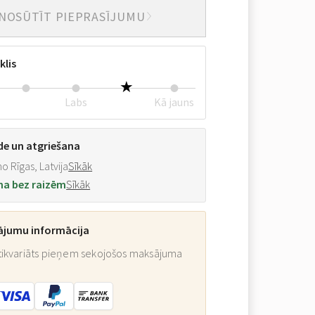
NOSŪTĪT PIEPRASĪJUMU
klis
Labs
Kā jauns
de un atgriešana
o Rīgas, Latvija
Sīkāk
na bez raizēm
Sīkāk
ājumu informācija
ikvariāts pieņem sekojošos maksājuma