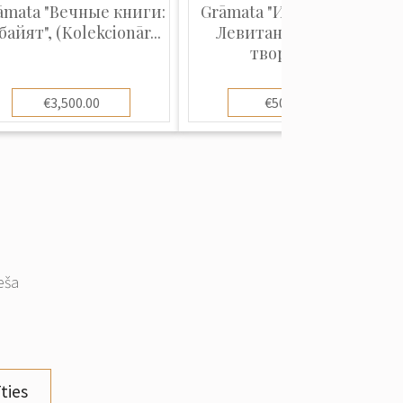
āmata "Вечные книги:
Grāmata "Исаак Ильич
байят", (Kolekcionār...
Левитан. Жизнь и
творчес...
€3,500.00
€500.00
eša
ties