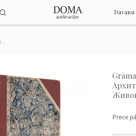
Dāvanu 
...
Grāma
Архит
Живоп
Prece p