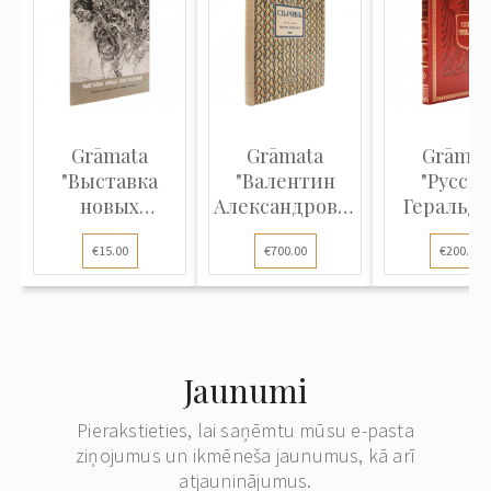
Grāmata
Grāmata
Grāmat
"Выставка
"Валентин
"Русска
новых
Александрович
Геральди
поступлений,
Серов.
Руководст
€15.00
€700.00
€200.00
рисунок...
Жизнь...
со...
Jaunumi
Pierakstieties, lai saņēmtu mūsu e-pasta
ziņojumus un ikmēneša jaunumus, kā arī
atjauninājumus.