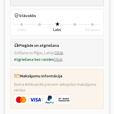
Stāvoklis
Slikts
Labs
Kā jauns
Piegāde un atgriešana
Sūtīšana no Rīgas, Latvija
Sīkāk
Atgriešana bez raizēm
Sīkāk
Maksājumu informācija
Doma Antikvariāts pieņem sekojošos maksājuma
veidus: