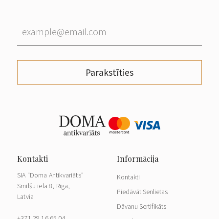
Parakstīties
SIA "Doma Antikvariāts"
Kontakti
Smilšu iela 8, Rīga,
Piedāvāt Senlietas
Latvia
Dāvanu Sertifikāts
+371 29 16 65 04