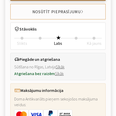
NOSŪTĪT PIEPRASĪJUMU
Stāvoklis
Slikts
Labs
Kā jauns
Piegāde un atgriešana
Sūtīšana no Rīgas, Latvija
Sīkāk
Atgriešana bez raizēm
Sīkāk
Maksājumu informācija
Doma Antikvariāts pieņem sekojošos maksājuma
veidus: