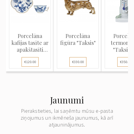
Porcelāna
Porcelāna
Porcelā
kafijas tasīte ar
figūra "Taksis"
termome
apakštasīti
"Taksis 
"Zilais sīpols"
vardīte
€120.00
€330.00
€350.00
Jaunumi
Pierakstieties, lai saņēmtu mūsu e-pasta
ziņojumus un ikmēneša jaunumus, kā arī
atjauninājumus.