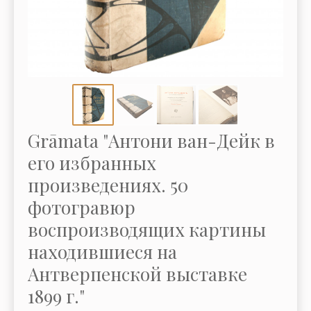
Grāmata "Антони ван-Дейк в
его избранных
произведениях. 50
фотогравюр
воспроизводящих картины
находившиеся на
Антверпенской выставке
1899 г."