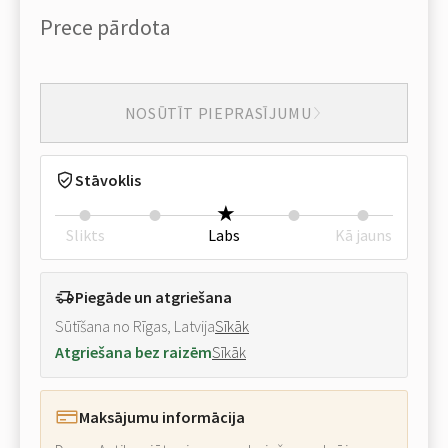
Prece pārdota
NOSŪTĪT PIEPRASĪJUMU
Stāvoklis
Slikts
Labs
Kā jauns
Piegāde un atgriešana
Sūtīšana no Rīgas, Latvija
Sīkāk
Atgriešana bez raizēm
Sīkāk
Maksājumu informācija