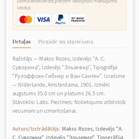
Doma Antikvariāts pieņem sekojošos maksājuma
veidus:
Detaļas
Piegāde un atgriešana
Ražotājs — Makss Rozes, Izdevējs "А. С.
Суворина", Izdevējs "Эльзевир", Tipogrāfija
"Рулоффсен-Гибнер и Ван-Сантен". Izcelsme
— Nīderlande, Amsterdama, 1901. Izmēri:
augstums 35.0 cm un platums 26.5 cm.
Stāvoklis: Labs. Piezīmes: Nolietojums atbilstoši
vecumam un izmantošanai.
Autors/Izstrādātājs:
Makss Rozes, Izdevējs "А.
С. Суворина", Izdevējs "Эльзевир", Tipogrāfija