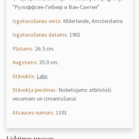
"Рулоффсен-Гибнер и Ван-Сантен"
Izgatavošanas vieta:
Nīderlande, Amsterdama
Izgatavošanas datums:
1901
Platums:
26.5 cm.
Augstums:
35.0 cm.
Stāvoklis:
Labs
Stāvokļa piezīmes:
Nolietojums atbilstoši
vecumam un izmantošanai
Atsauces numurs:
1101
Līdzīgas preces