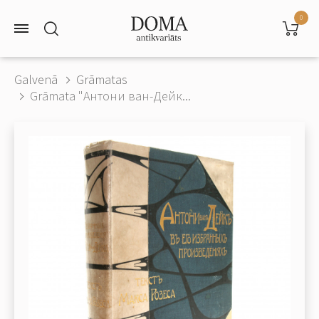
0
Galvenā
Grāmatas
Grāmata "Антони ван-Дейк...