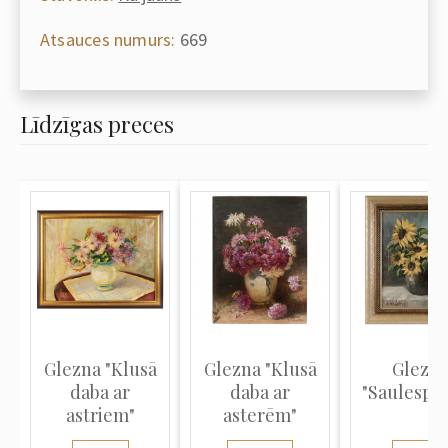
Atsauces numurs:
669
Līdzīgas preces
Glezna "Klusā
Glezna "Klusā
Glezn
daba ar
daba ar
"Saulespu
astriem"
asterēm"