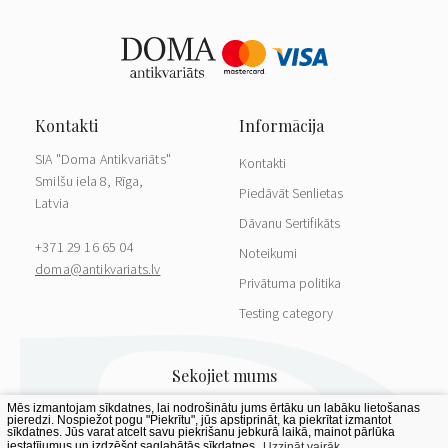
SIA "Doma Antikvariāts"
Kontakti
Smilšu iela 8, Rīga,
Piedāvāt Senlietas
Latvia
Dāvanu Sertifikāts
+371 29 16 65 04
Noteikumi
doma@antikvariats.lv
Privātuma politika
Testing category
Mēs izmantojam sīkdatnes, lai nodrošinātu jums ērtāku un labāku lietošanas
pieredzi. Nospiežot pogu "Piekrītu", jūs apstiprināt, ka piekrītat izmantot
sīkdatnes. Jūs varat atcelt savu piekrišanu jebkurā laikā, mainot pārlūka
iestatījumus un izdzēšot saglabātās sīkdatnes.
Uzzināt vairāk