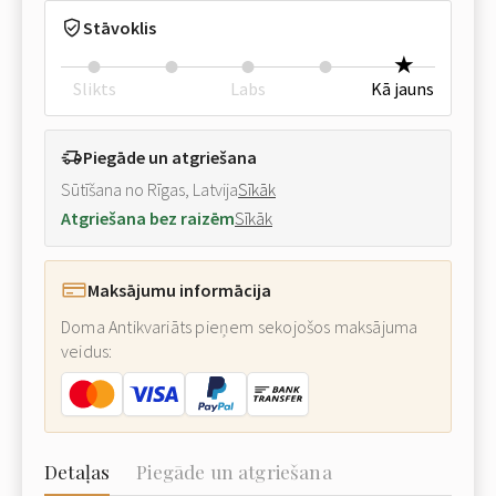
Stāvoklis
Slikts
Labs
Kā jauns
Piegāde un atgriešana
Sūtīšana no Rīgas, Latvija
Sīkāk
Atgriešana bez raizēm
Sīkāk
Maksājumu informācija
Doma Antikvariāts pieņem sekojošos maksājuma
veidus:
Detaļas
Piegāde un atgriešana