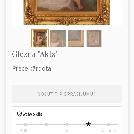
Glezna "Akts"
Prece pārdota
NOSŪTĪT PIEPRASĪJUMU
Stāvoklis
Slikts
Labs
Kā jauns