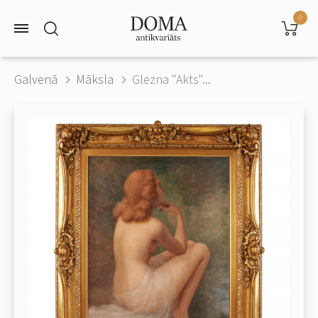
0
Galvenā
Māksla
Glezna "Akts"...