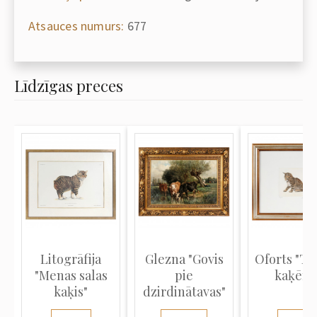
Atsauces numurs:
677
Līdzīgas preces
Litogrāfija
Glezna "Govis
Oforts "Tī
"Menas salas
pie
kaķēns
kaķis"
dzirdinātavas"