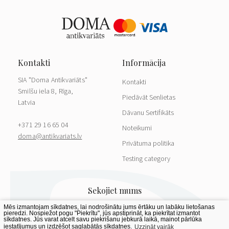
SIA "Doma Antikvariāts"
Kontakti
Smilšu iela 8, Rīga,
Piedāvāt Senlietas
Latvia
Dāvanu Sertifikāts
+371 29 16 65 04
Noteikumi
doma@antikvariats.lv
Privātuma politika
Testing category
Mēs izmantojam sīkdatnes, lai nodrošinātu jums ērtāku un labāku lietošanas
pieredzi. Nospiežot pogu "Piekrītu", jūs apstiprināt, ka piekrītat izmantot
sīkdatnes. Jūs varat atcelt savu piekrišanu jebkurā laikā, mainot pārlūka
iestatījumus un izdzēšot saglabātās sīkdatnes.
Uzzināt vairāk