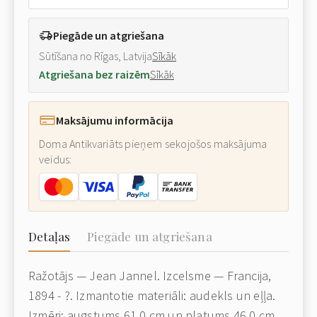
Piegāde un atgriešana
Sūtīšana no Rīgas, Latvija
Sīkāk
Atgriešana bez raizēm
Sīkāk
Maksājumu informācija
Doma Antikvariāts pieņem sekojošos maksājuma
veidus:
Detaļas
Piegāde un atgriešana
Ražotājs — Jean Jannel. Izcelsme — Francija,
1894 - ?. Izmantotie materiāli: audekls un eļļa.
Izmēri: augstums 61.0 cm un platums 46.0 cm.