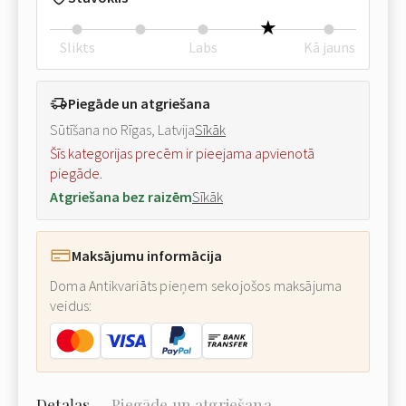
Slikts
Labs
Kā jauns
Piegāde un atgriešana
Sūtīšana no Rīgas, Latvija
Sīkāk
Šīs kategorijas precēm ir pieejama apvienotā
piegāde.
Atgriešana bez raizēm
Sīkāk
Maksājumu informācija
Doma Antikvariāts pieņem sekojošos maksājuma
veidus:
Detaļas
Piegāde un atgriešana