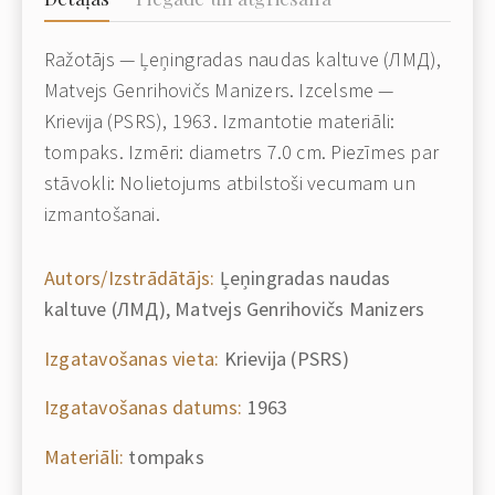
Ražotājs — Ļeņingradas naudas kaltuve (ЛМД),
Matvejs Genrihovičs Manizers. Izcelsme —
Krievija (PSRS), 1963. Izmantotie materiāli:
tompaks. Izmēri: diametrs 7.0 cm. Piezīmes par
stāvokli: Nolietojums atbilstoši vecumam un
izmantošanai.
Autors/Izstrādātājs:
Ļeņingradas naudas
kaltuve (ЛМД), Matvejs Genrihovičs Manizers
Izgatavošanas vieta:
Krievija (PSRS)
Izgatavošanas datums:
1963
Materiāli:
tompaks