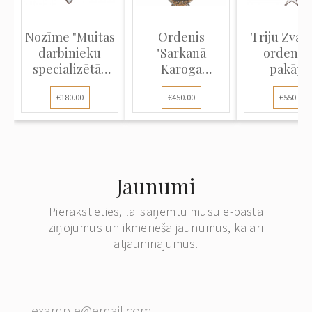
Nozīme "Muitas
Ordenis
Triju Zvai
darbinieku
"Sarkanā
ordenis (
specializētās
Karoga
pakāpe
profe...
ordenis"
€180.00
€450.00
€550.00
Jaunumi
Pierakstieties, lai saņēmtu mūsu e-pasta
ziņojumus un ikmēneša jaunumus, kā arī
atjauninājumus.