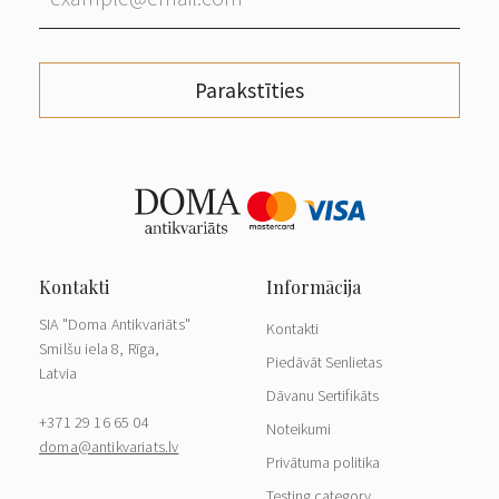
Parakstīties
SIA "Doma Antikvariāts"
Kontakti
Smilšu iela 8, Rīga,
Piedāvāt Senlietas
Latvia
Dāvanu Sertifikāts
+371 29 16 65 04
Noteikumi
doma@antikvariats.lv
Privātuma politika
Testing category