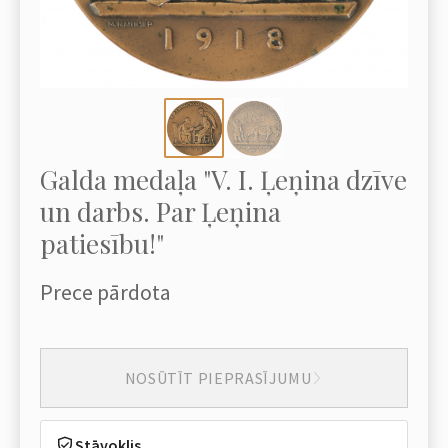
Galda medaļa "V. I. Ļeņina dzīve
un darbs. Par Ļeņina
patiesību!"
Prece pārdota
NOSŪTĪT PIEPRASĪJUMU
Stāvoklis