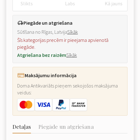
Slikts
Labs
Kā jauns
Piegāde un atgriešana
Sūtīšana no Rīgas, Latvija
Sīkāk
Šīs kategorijas precēm ir pieejama apvienotā
piegāde.
Atgriešana bez raizēm
Sīkāk
Maksājumu informācija
Doma Antikvariāts pieņem sekojošos maksājuma
veidus:
Detaļas
Piegāde un atgriešana