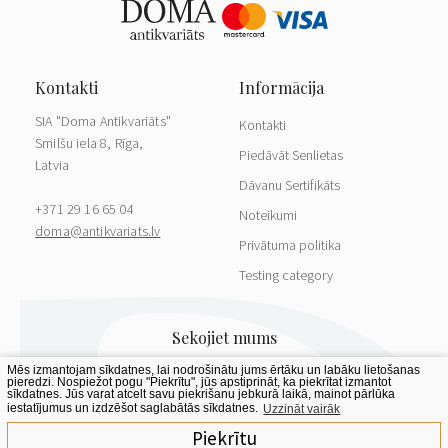
SIA "Doma Antikvariāts"
Kontakti
Smilšu iela 8, Rīga,
Piedāvāt Senlietas
Latvia
Dāvanu Sertifikāts
+371 29 16 65 04
Noteikumi
doma@antikvariats.lv
Privātuma politika
Testing category
Mēs izmantojam sīkdatnes, lai nodrošinātu jums ērtāku un labāku lietošanas
pieredzi. Nospiežot pogu "Piekrītu", jūs apstiprināt, ka piekrītat izmantot
sīkdatnes. Jūs varat atcelt savu piekrišanu jebkurā laikā, mainot pārlūka
iestatījumus un izdzēšot saglabātās sīkdatnes.
Uzzināt vairāk
Piekrītu