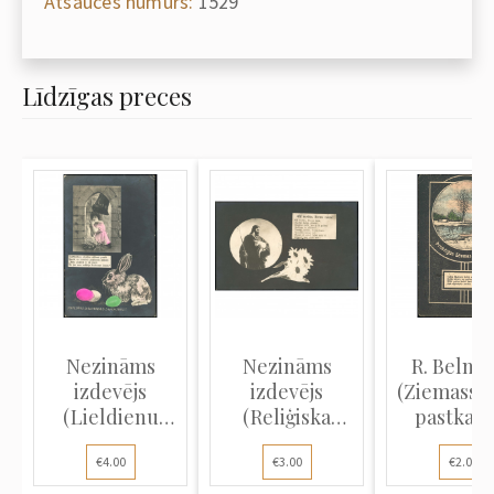
Atsauces numurs:
1529
Līdzīgas preces
Nezināms
Nezināms
R. Belma
izdevējs
izdevējs
(Ziemassv
(Lieldienu
(Reliģiska
pastkart
pastkarte):
atklātne):
Apļveid.
€4.00
€3.00
€2.00
Siev...
Labai...