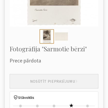
Fotogrāfija "Sarmotie bērzi"
Prece pārdota
NOSŪTĪT PIEPRASĪJUMU
Stāvoklis