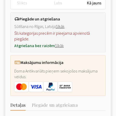
Slikts
Labs
Kā jauns
Piegāde un atgriešana
Sūtīšana no Rīgas, Latvija
Sīkāk
Šīs kategorijas precēm ir pieejama apvienotā
piegāde.
Atgriešana bez raizēm
Sīkāk
Maksājumu informācija
Doma Antikvariāts pieņem sekojošos maksājuma
veidus:
Detaļas
Piegāde un atgriešana