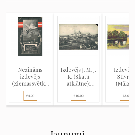
Nezināms
Izdevējs J. M. J.
Izdevējs 
izdevējs
K. (Skatu
Stivriņ
(Ziemassvētku
atklātne):
(Māksla
atklātne): Ba...
Kazaņa...
atklātne): H
€4.00
€10.00
€3.00
Jaunumi