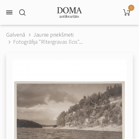
0
Galvenā
Jaunie priekšmeti
Fotogrāfija "Rītergravas līcis"...