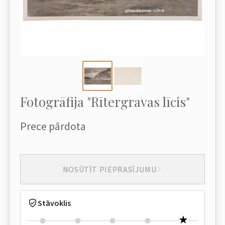
Fotogrāfija "Rītergravas līcis"
Prece pārdota
NOSŪTĪT PIEPRASĪJUMU
Stāvoklis