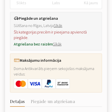
Slikts
Labs
Kā jauns
Piegāde un atgriešana
Sūtīšana no Rīgas, Latvija
Sīkāk
Šīs kategorijas precēm ir pieejama apvienotā
piegāde.
Atgriešana bez raizēm
Sīkāk
Maksājumu informācija
Doma Antikvariāts pieņem sekojošos maksājuma
veidus:
Detaļas
Piegāde un atgriešana