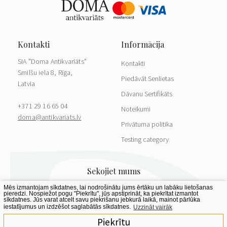
SIA "Doma Antikvariāts"
Kontakti
Smilšu iela 8, Rīga,
Piedāvāt Senlietas
Latvia
Dāvanu Sertifikāts
+371 29 16 65 04
Noteikumi
doma@antikvariats.lv
Privātuma politika
Testing category
Mēs izmantojam sīkdatnes, lai nodrošinātu jums ērtāku un labāku lietošanas
pieredzi. Nospiežot pogu "Piekrītu", jūs apstiprināt, ka piekrītat izmantot
sīkdatnes. Jūs varat atcelt savu piekrišanu jebkurā laikā, mainot pārlūka
iestatījumus un izdzēšot saglabātās sīkdatnes.
Uzzināt vairāk
Piekrītu