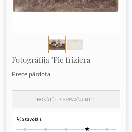
Fotogrāfija "Pie friziera"
Prece pārdota
NOSŪTĪT PIEPRASĪJUMU
Stāvoklis