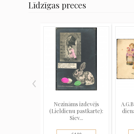
Līdzīgas preces
Nezināms izdevējs
A.G.B
(Lieldienu pastkarte):
diena
Siev...