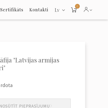
0
Lv
Sertifikāts
Kontakti
āfija "Latvijas armijas
i"
ārdota
NOSŪTĪT PIEPRASĪJUMU