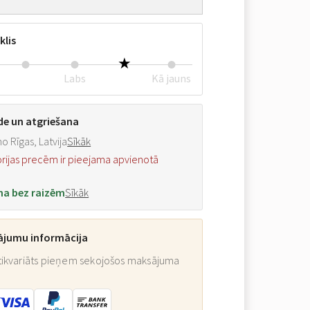
klis
Labs
Kā jauns
de un atgriešana
o Rīgas, Latvija
Sīkāk
orijas precēm ir pieejama apvienotā
na bez raizēm
Sīkāk
ājumu informācija
ikvariāts pieņem sekojošos maksājuma