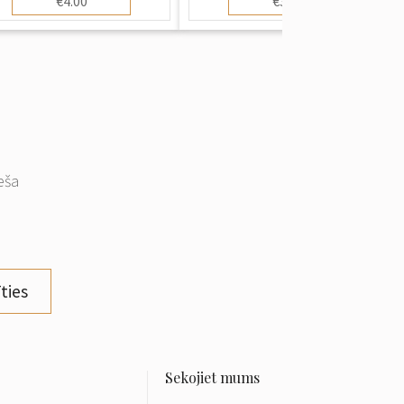
€4.00
€3.00
eša
ties