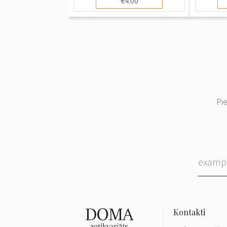
€4.00
Pi