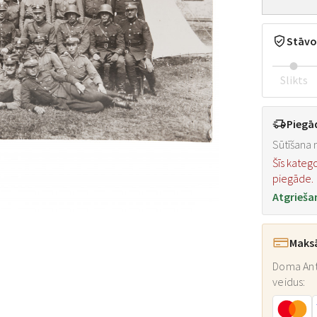
Stāvo
Slikts
Piegā
Sūtīšana n
Šīs kateg
piegāde.
Atgrieša
Maks
Doma Ant
veidus: