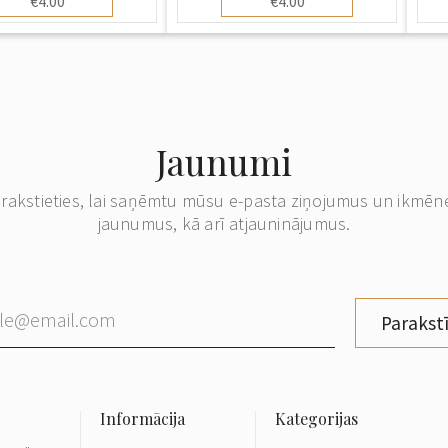
€4.00
€4.00
Jaunumi
erakstieties, lai saņēmtu mūsu e-pasta ziņojumus un ikmēn
jaunumus, kā arī atjauninājumus.
Parakstī