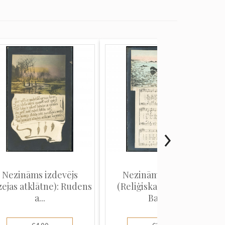
Nezināms izdevējs
Nezināms izdevējs
ejas atklātne): Rudens
(Reliģiska pastkarte):
a...
Balo...