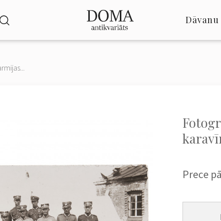
Dāvanu 
rmijas...
Fotogr
karavīr
Prece p