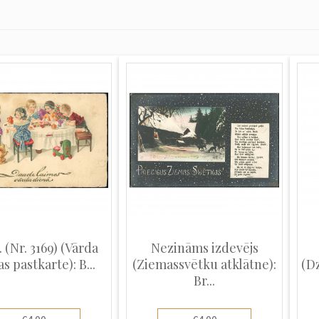
. (Nr. 3169) (Vārda
Nezināms izdevējs
s pastkarte): B...
(Ziemassvētku atklātne):
(Dz
Br...