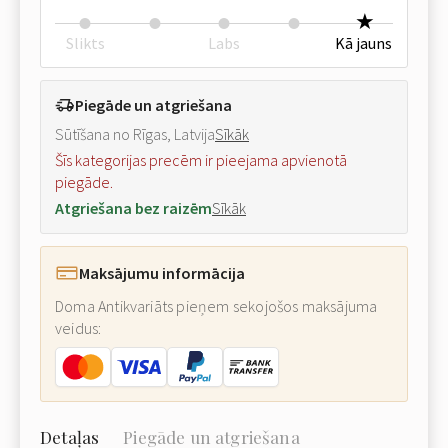
Slikts
Labs
Kā jauns
Piegāde un atgriešana
Sūtīšana no Rīgas, Latvija
Sīkāk
Šīs kategorijas precēm ir pieejama apvienotā
piegāde.
Atgriešana bez raizēm
Sīkāk
Maksājumu informācija
Doma Antikvariāts pieņem sekojošos maksājuma
veidus:
Detaļas
Piegāde un atgriešana