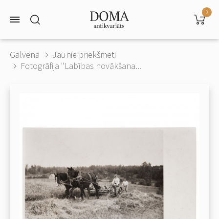
0
Galvenā
Jaunie priekšmeti
Fotogrāfija "Labības novākšana...