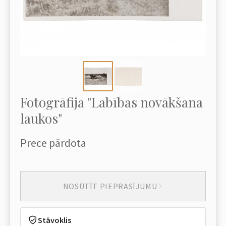
Fotogrāfija "Labības novākšana
laukos"
Prece pārdota
NOSŪTĪT PIEPRASĪJUMU
Stāvoklis