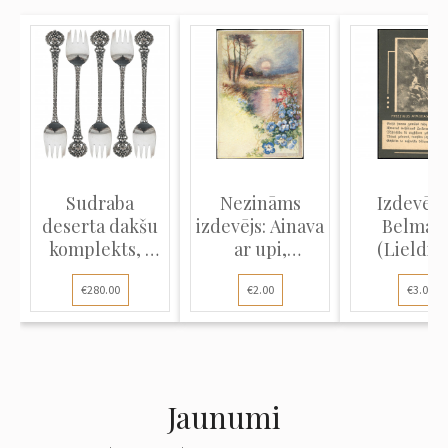
Sudraba
Nezināms
Izdevējs 
deserta dakšu
izdevējs: Ainava
Belman
komplekts, 5
ar upi,
(Lieldie
gab.
saulrietu...
atklātne): 
€280.00
€2.00
€3.00
Jaunumi