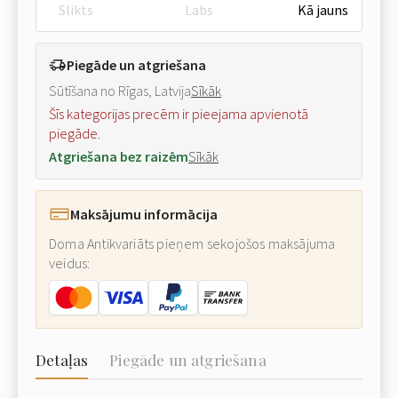
Slikts
Labs
Kā jauns
Piegāde un atgriešana
Sūtīšana no Rīgas, Latvija
Sīkāk
Šīs kategorijas precēm ir pieejama apvienotā
piegāde.
Atgriešana bez raizēm
Sīkāk
Maksājumu informācija
Doma Antikvariāts pieņem sekojošos maksājuma
veidus:
Detaļas
Piegāde un atgriešana