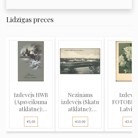
Līdzīgas preces
Izdevējs HWB
Nezināms
Izdevēj
(Apsveikuma
izdevējs (Skatu
FOTOBRO
atklātne):
atklātne):
Latvija
Ziemas va...
Sizraņas...
vērtspap
€5.00
€10.00
€3.00
spie...