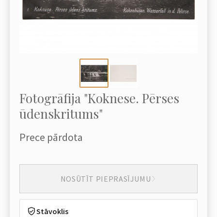
Fotogrāfija "Koknese. Pērses
ūdenskritums"
Prece pārdota
NOSŪTĪT PIEPRASĪJUMU
Stāvoklis