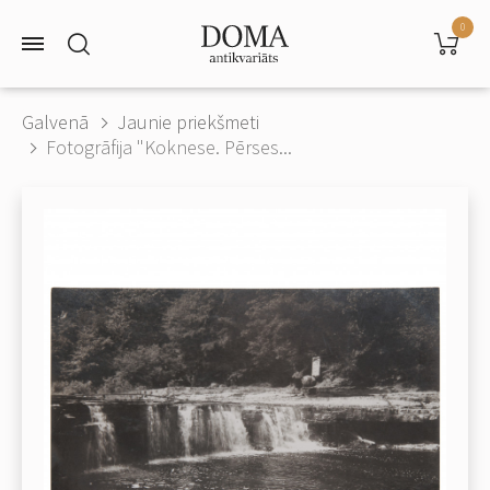
0
Galvenā
Jaunie priekšmeti
Fotogrāfija "Koknese. Pērses...