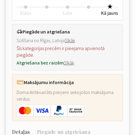
Slikts
Labs
Kā jauns
Piegāde un atgriešana
Sūtīšana no Rīgas, Latvija
Sīkāk
Šīs kategorijas precēm ir pieejama apvienotā
piegāde.
Atgriešana bez raizēm
Sīkāk
Maksājumu informācija
Doma Antikvariāts pieņem sekojošos maksājuma
veidus:
Detaļas
Piegāde un atgriešana