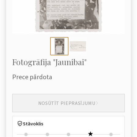
Fotogrāfija "Jaunibai"
Prece pārdota
NOSŪTĪT PIEPRASĪJUMU
Stāvoklis