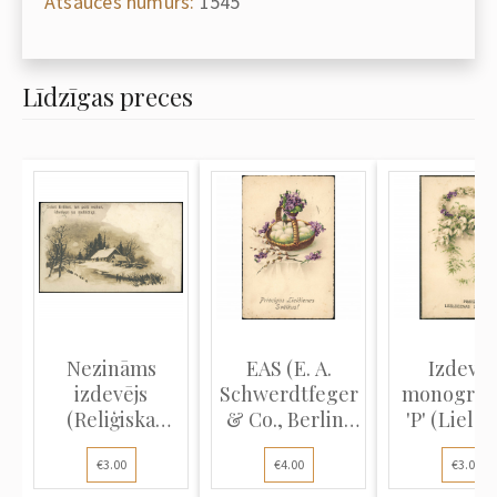
Atsauces numurs:
1545
Līdzīgas preces
Nezināms
EAS (E. A.
Izdevēj
izdevējs
Schwerdtfeger
monogra
(Reliģiska
& Co., Berlin)
'P' (Lield
atklātne):
(Liel...
pastkarte)
€3.00
€4.00
€3.00
Ziema...