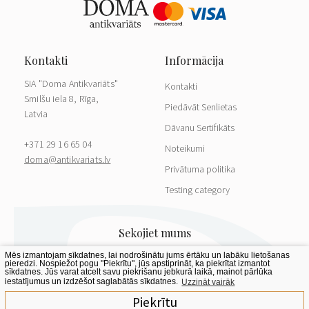
SIA "Doma Antikvariāts"
Kontakti
Smilšu iela 8, Rīga,
Piedāvāt Senlietas
Latvia
Dāvanu Sertifikāts
+371 29 16 65 04
Noteikumi
doma@antikvariats.lv
Privātuma politika
Testing category
Mēs izmantojam sīkdatnes, lai nodrošinātu jums ērtāku un labāku lietošanas
pieredzi. Nospiežot pogu "Piekrītu", jūs apstiprināt, ka piekrītat izmantot
sīkdatnes. Jūs varat atcelt savu piekrišanu jebkurā laikā, mainot pārlūka
iestatījumus un izdzēšot saglabātās sīkdatnes.
Uzzināt vairāk
Piekrītu