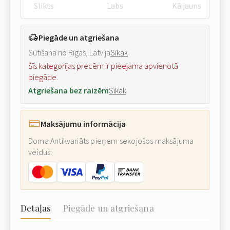
Slikts
Labs
Kā jauns
Piegāde un atgriešana
Sūtīšana no Rīgas, Latvija
Sīkāk
Šīs kategorijas precēm ir pieejama apvienotā
piegāde.
Atgriešana bez raizēm
Sīkāk
Maksājumu informācija
Doma Antikvariāts pieņem sekojošos maksājuma
veidus:
Detaļas
Piegāde un atgriešana