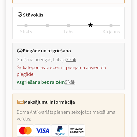
Stāvoklis
Slikts
Labs
Kā jauns
Piegāde un atgriešana
Sūtīšana no Rīgas, Latvija
Sīkāk
Šīs kategorijas precēm ir pieejama apvienotā
piegāde.
Atgriešana bez raizēm
Sīkāk
Maksājumu informācija
Doma Antikvariāts pieņem sekojošos maksājuma
veidus: