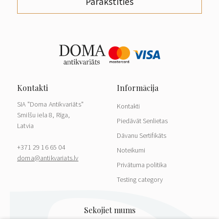
Parakstīties
SIA "Doma Antikvariāts"
Kontakti
Smilšu iela 8, Rīga,
Piedāvāt Senlietas
Latvia
Dāvanu Sertifikāts
+371 29 16 65 04
Noteikumi
doma@antikvariats.lv
Privātuma politika
Testing category