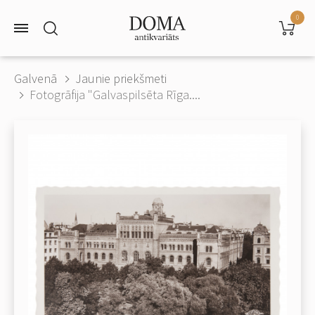
0
Galvenā
Jaunie priekšmeti
Fotogrāfija "Galvaspilsēta Rīga....