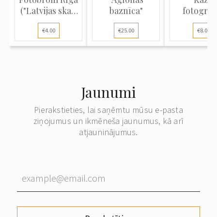
("Latvijas skati
baznīca"
fotogrāfi
46"): Gaujas
€4.00
€25.00
€8.00
stāvie krasti pie
Valmieras. Tīra
pastkarte
lieliskā stāvoklī
Jaunumi
Pierakstieties, lai saņēmtu mūsu e-pasta
ziņojumus un ikmēneša jaunumus, kā arī
atjauninājumus.