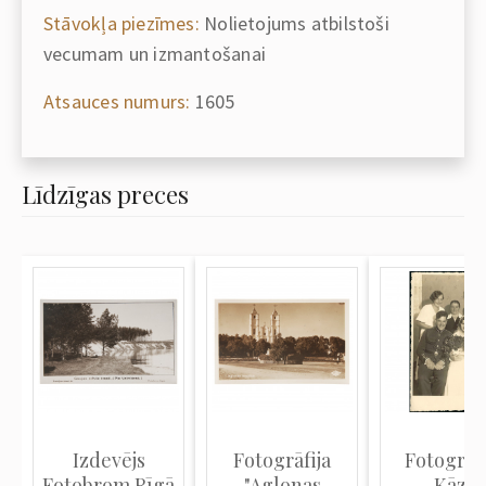
Stāvokļa piezīmes:
Nolietojums atbilstoši
vecumam un izmantošanai
Atsauces numurs:
1605
Līdzīgas preces
Izdevējs
Fotogrāfija
Fotogrāfi
Fotobrom Rīgā
"Aglonas
Kāzu