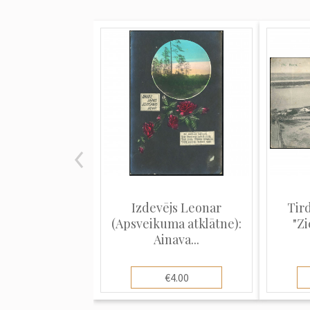
Izdevējs Leonar
Tir
(Apsveikuma atklātne):
"Z
Ainava...
€4.00