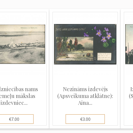
dzniecības nams
Nezināms izdevējs
I
iemeļu mākslas
(Apsveikuma atklātne):
(
izdevniec...
Aina...
€7.00
€3.00