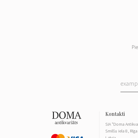
Pi
SIA "Doma Antikva
Smilšu iela 8, Rīga
Latvia