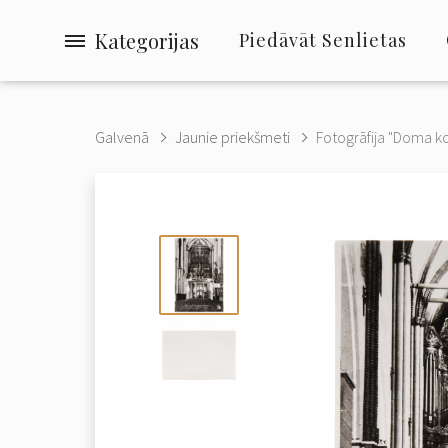
Kategorijas
Piedāvāt Senlietas
Galvenā
Jaunie priekšmeti
Fotogrāfija "Doma ko