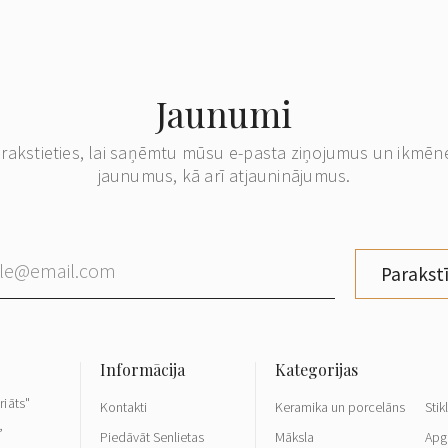
Jaunumi
erakstieties, lai saņēmtu mūsu e-pasta ziņojumus un ikmēn
jaunumus, kā arī atjauninājumus.
Parakstī
riāts"
Kontakti
Keramika un porcelāns
Stik
,
Piedāvāt Senlietas
Māksla
Apg