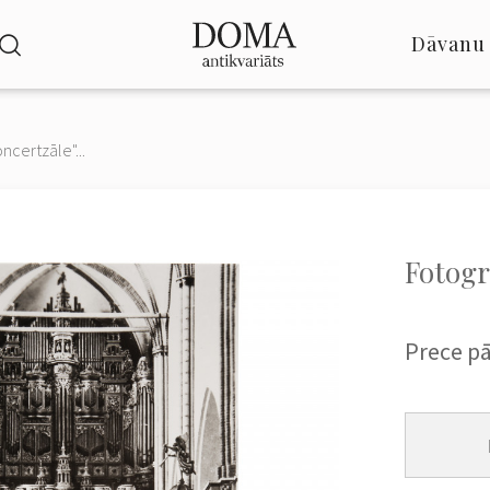
Dāvanu 
ncertzāle"...
Fotogr
Prece p