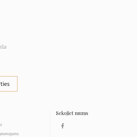
eša
ties
ls
aismojums