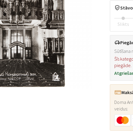
Stāvo
Slikts
Piegā
Sūtīšana n
Šīs kateg
piegāde.
Atgrieša
Maks
Doma Ant
veidus: