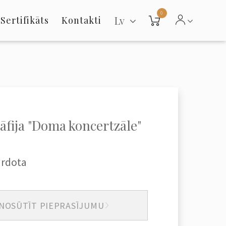
0
Lv
Sertifikāts
Kontakti
āfija "Doma koncertzāle"
ārdota
NOSŪTĪT PIEPRASĪJUMU