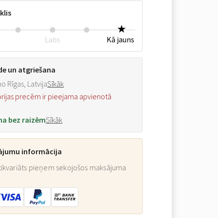
klis
Labs
Kā jauns
de un atgriešana
o Rīgas, Latvija
Sīkāk
orijas precēm ir pieejama apvienotā
na bez raizēm
Sīkāk
ājumu informācija
ikvariāts pieņem sekojošos maksājuma