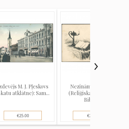
zdevējs M. J. Pļeskovs
Nezināms izdevējs
Skatu atklātne): Sam...
(Reliģiska atklātne):
Bībel...
€25.00
€2.00