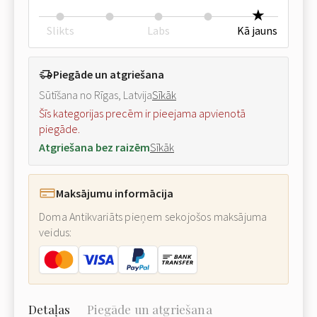
Slikts
Labs
Kā jauns
Piegāde un atgriešana
Sūtīšana no Rīgas, Latvija
Sīkāk
Šīs kategorijas precēm ir pieejama apvienotā
piegāde.
Atgriešana bez raizēm
Sīkāk
Maksājumu informācija
Doma Antikvariāts pieņem sekojošos maksājuma
veidus:
Detaļas
Piegāde un atgriešana