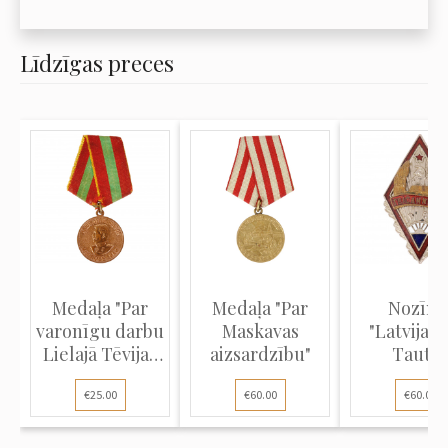
Līdzīgas preces
Medaļa "Par
Medaļa "Par
Nozīm
varonīgu darbu
Maskavas
"Latvijas 
Lielajā Tēvijas
aizsardzību"
Tautas
ka...
Izglītīb
€25.00
€60.00
€60.00
Darba..