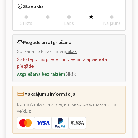
Stāvoklis
Slikts
Labs
Kā jauns
Piegāde un atgriešana
Sūtīšana no Rīgas, Latvija
Sīkāk
Šīs kategorijas precēm ir pieejama apvienotā
piegāde.
Atgriešana bez raizēm
Sīkāk
Maksājumu informācija
Doma Antikvariāts pieņem sekojošos maksājuma
veidus: