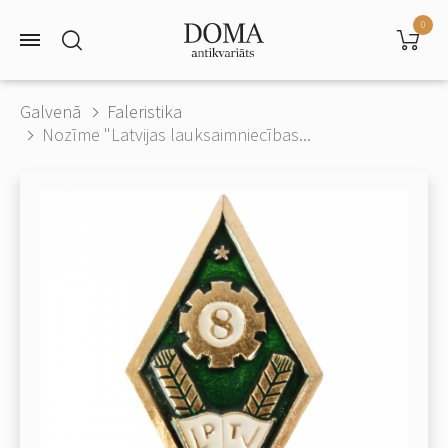
0
Galvenā
Faleristika
Nozīme "Latvijas lauksaimniecības...