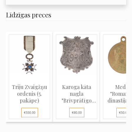
Līdzīgas preces
Triju Zvaigžņu
Karoga kāta
Medaļ
ordenis (5.
nagla
"Romano
pakāpe)
"Brīvprātīgo
dinastijas
ugunsdzēsēju
gadu jubile
€550.00
€80.00
€50.00
k...