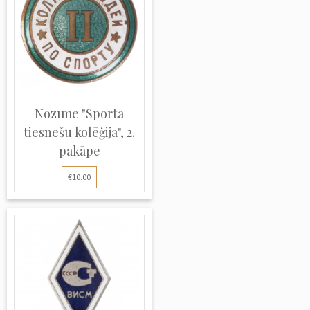
Nozīme "Sporta
tiesnešu kolēģija", 2.
pakāpe
€10.00