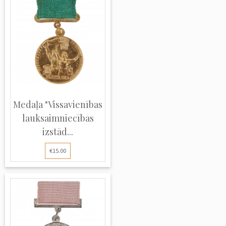
Medaļa "Vissavienības
lauksaimniecības
izstād...
€15.00