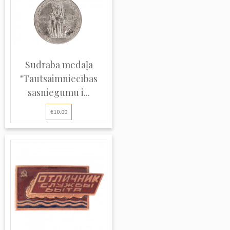
Sudraba medaļa
"Tautsaimniecības
sasniegumu i...
€10.00