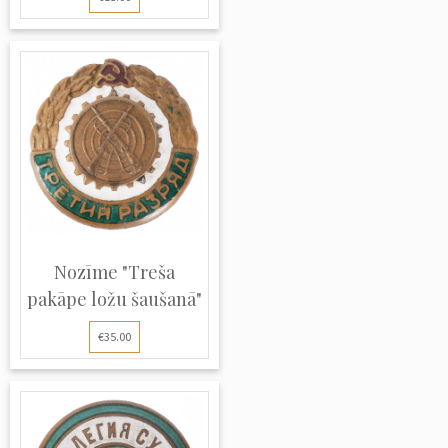
Nozīme "Treša
pakāpe ložu šaušanā"
€35.00