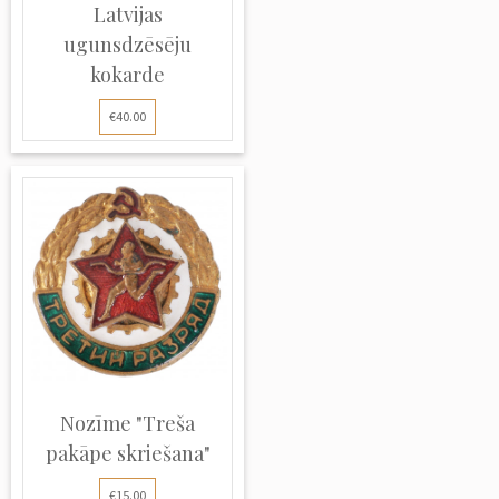
Latvijas
ugunsdzēsēju
kokarde
€40.00
Nozīme "Treša
pakāpe skriešana"
€15.00