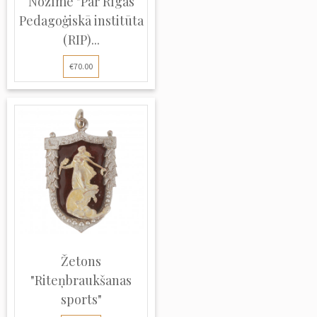
Nozīme "Par Rīgas
Pedagoģiskā institūta
(RIP)...
€70.00
Žetons
"Riteņbraukšanas
sports"