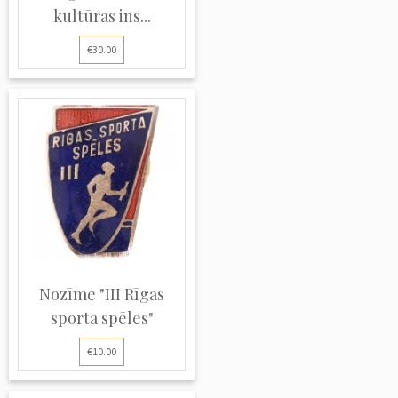
kultūras ins...
€30.00
Nozīme "III Rīgas
sporta spēles"
€10.00