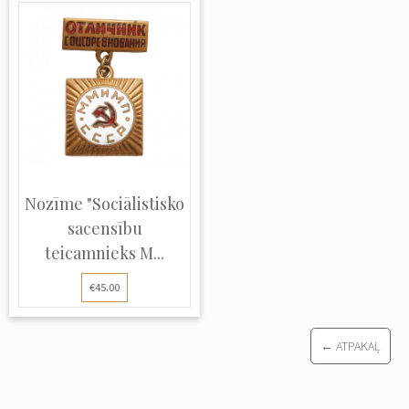
Nozīme "Sociālistisko
sacensību
teicamnieks М...
€45.00
← ATPAKAĻ