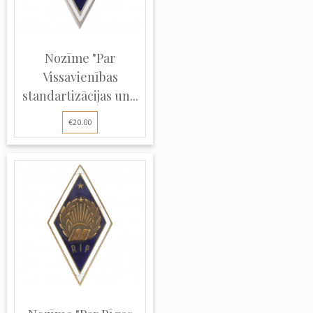
Nozīme "Par
Vissavienības
standartizācijas un...
€20.00