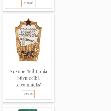
€120.00
Nozīme "Militārajā
būvniecībā
teicamnieks"
€15.00