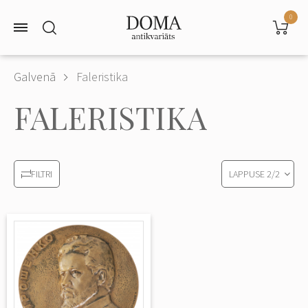
0
Galvenā
Faleristika
FALERISTIKA
LAPPUSE
2
/
2