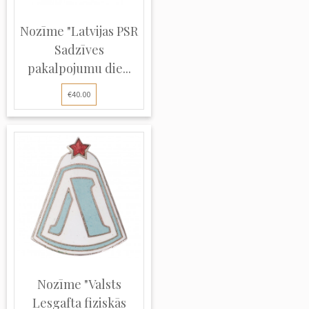
Nozīme "Latvijas PSR
Sadzīves
pakalpojumu die...
€40.00
Nozīme "Valsts
Lesgafta fiziskās