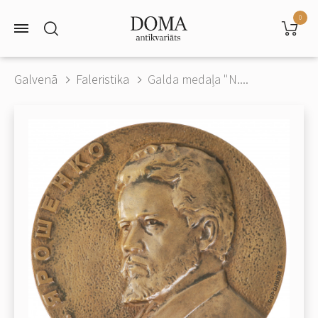
0
Galvenā
Faleristika
Galda medaļa "N....