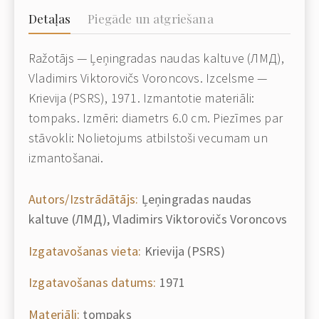
Detaļas
Piegāde un atgriešana
Ražotājs — Ļeņingradas naudas kaltuve (ЛМД),
Vladimirs Viktorovičs Voroncovs. Izcelsme —
Krievija (PSRS), 1971. Izmantotie materiāli:
tompaks. Izmēri: diametrs 6.0 cm. Piezīmes par
stāvokli: Nolietojums atbilstoši vecumam un
izmantošanai.
Autors/Izstrādātājs:
Ļeņingradas naudas
kaltuve (ЛМД), Vladimirs Viktorovičs Voroncovs
Izgatavošanas vieta:
Krievija (PSRS)
Izgatavošanas datums:
1971
Materiāli:
tompaks