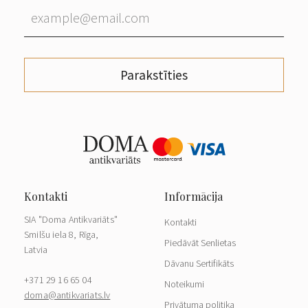
Parakstīties
SIA "Doma Antikvariāts"
Kontakti
Smilšu iela 8, Rīga,
Piedāvāt Senlietas
Latvia
Dāvanu Sertifikāts
+371 29 16 65 04
Noteikumi
doma@antikvariats.lv
Privātuma politika