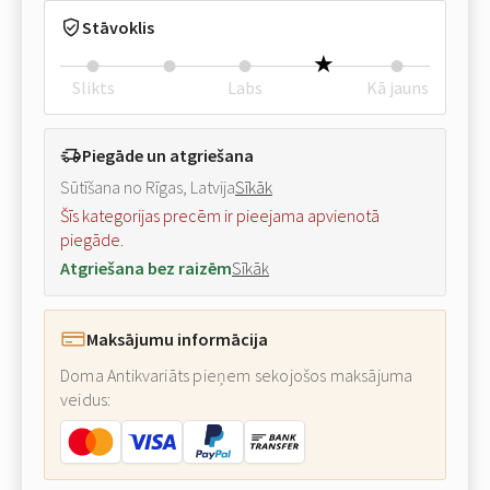
Stāvoklis
Slikts
Labs
Kā jauns
Piegāde un atgriešana
Sūtīšana no Rīgas, Latvija
Sīkāk
Šīs kategorijas precēm ir pieejama apvienotā
piegāde.
Atgriešana bez raizēm
Sīkāk
Maksājumu informācija
Doma Antikvariāts pieņem sekojošos maksājuma
veidus: