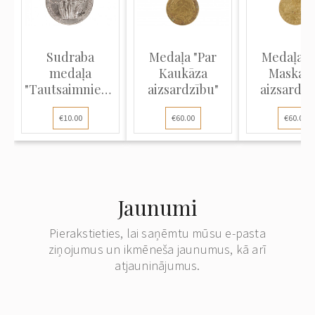
Sudraba
Medaļa "Par
Medaļa "
medaļa
Kaukāza
Maskav
"Tautsaimniecības
aizsardzību"
aizsardzī
sasniegumu
€10.00
€60.00
€60.00
izstāde (ВДНХ)"
Jaunumi
Pierakstieties, lai saņēmtu mūsu e-pasta
ziņojumus un ikmēneša jaunumus, kā arī
atjauninājumus.