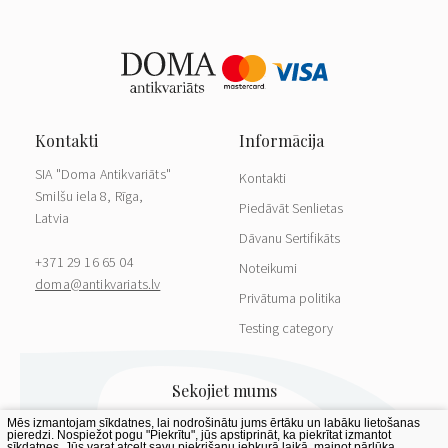
SIA "Doma Antikvariāts"
Kontakti
Smilšu iela 8, Rīga,
Piedāvāt Senlietas
Latvia
Dāvanu Sertifikāts
+371 29 16 65 04
Noteikumi
doma@antikvariats.lv
Privātuma politika
Testing category
Mēs izmantojam sīkdatnes, lai nodrošinātu jums ērtāku un labāku lietošanas
pieredzi. Nospiežot pogu "Piekrītu", jūs apstiprināt, ka piekrītat izmantot
sīkdatnes. Jūs varat atcelt savu piekrišanu jebkurā laikā, mainot pārlūka