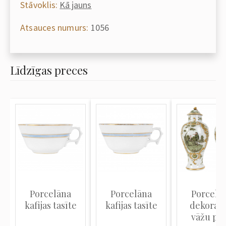
Stāvoklis:
Kā jauns
Atsauces numurs:
1056
Līdzīgas preces
Porcelāna
Porcelāna
Porcelā
kafijas tasīte
kafijas tasīte
dekoratī
vāžu pār