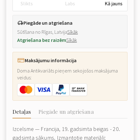
Slikts
Labs
Kā jauns
Piegāde un atgriešana
Sūtīšana no Rīgas, Latvija
Sīkāk
Atgriešana bez raizēm
Sīkāk
Maksājumu informācija
Doma Antikvariāts pieņem sekojošos maksājuma
veidus:
Detaļas
Piegāde un atgriešana
Izcelsme — Francija, 19. gadsimta beigas - 20.
gadsimta sākums. Izmantotie materiāli: