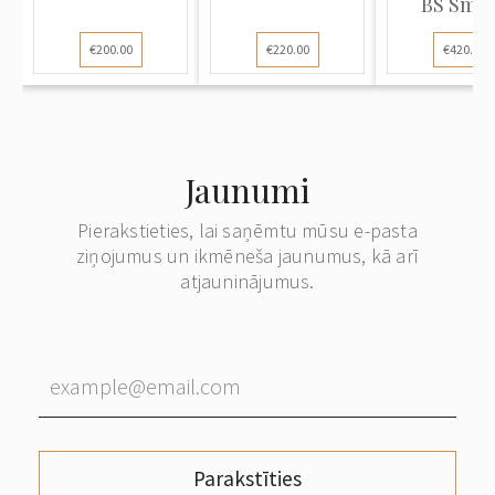
BS Smal
€200.00
€220.00
€420.00
Jaunumi
Pierakstieties, lai saņēmtu mūsu e-pasta
ziņojumus un ikmēneša jaunumus, kā arī
atjauninājumus.
Parakstīties