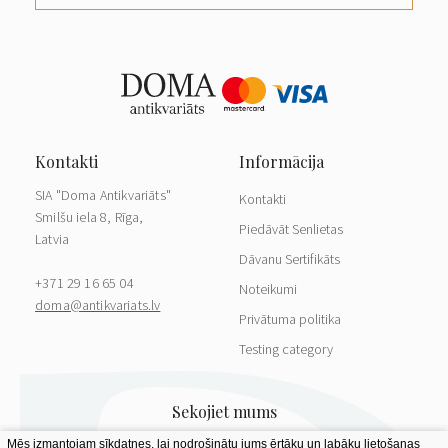
SIA "Doma Antikvariāts"
Kontakti
Smilšu iela 8, Rīga,
Piedāvāt Senlietas
Latvia
Dāvanu Sertifikāts
+371 29 16 65 04
Noteikumi
doma@antikvariats.lv
Privātuma politika
Testing category
Mēs izmantojam sīkdatnes, lai nodrošinātu jums ērtāku un labāku lietošanas