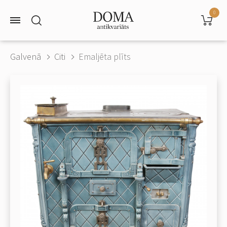
0
Galvenā
Citi
Emaljēta plīts