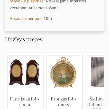
Stāvokļa piezīmes:
Nolietojums atbilstoši
vecumam un izmantošanai
Atsauces numurs:
1017
Līdzīgas preces
Pāris koka foto
Bronzas foto
Šķiltava "
rāmju
rāmis
DuPont Lig