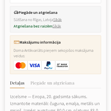
Piegāde un atgriešana
Sūtīšana no Rīgas, Latvija
Sīkāk
Atgriešana bez raizēm
Sīkāk
Maksājumu informācija
Doma Antikvariāts pieņem sekojošos maksājuma
veidus:
Detaļas
Piegāde un atgriešana
Izcelsme — Eiropa, 20. gadsimta sākums.
Izmantotie materiāli: čuguna, emalja, metāls un
misiņš. Izmēri: augstums 80.0 cm, platums 83.0