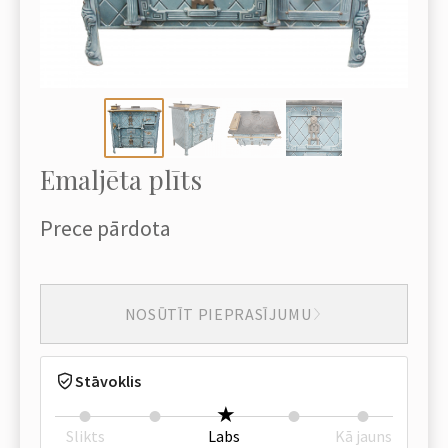
Emaljēta plīts
Prece pārdota
NOSŪTĪT PIEPRASĪJUMU
Stāvoklis
Slikts
Labs
Kā jauns