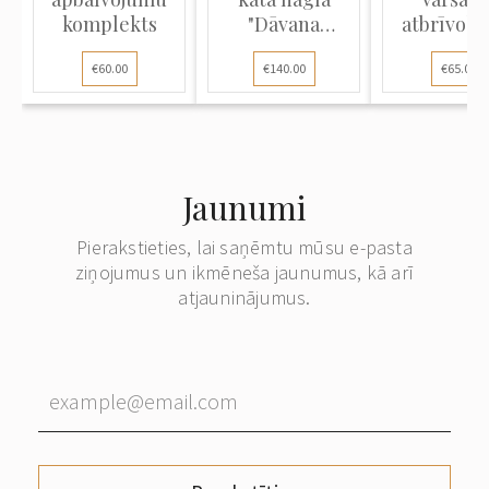
komplekts
"Dāvana
atbrīvoša
Volmāras...
€60.00
€140.00
€65.00
Jaunumi
Pierakstieties, lai saņēmtu mūsu e-pasta
ziņojumus un ikmēneša jaunumus, kā arī
atjauninājumus.