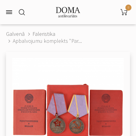
0
Galvenā
Faleristika
Apbalvojumu komplekts "Par...