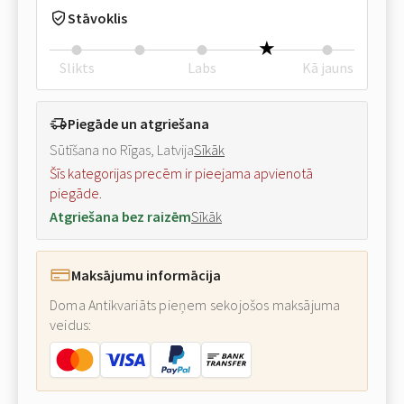
Stāvoklis
Slikts
Labs
Kā jauns
Piegāde un atgriešana
Sūtīšana no Rīgas, Latvija
Sīkāk
Šīs kategorijas precēm ir pieejama apvienotā
piegāde.
Atgriešana bez raizēm
Sīkāk
Maksājumu informācija
Doma Antikvariāts pieņem sekojošos maksājuma
veidus: