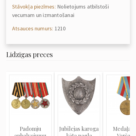
Stāvokļa piezīmes:
Nolietojums atbilstoši
vecumam un izmantošanai
Atsauces numurs:
1210
Līdzīgas preces
Padomju
Jubilejas karoga
Medaļa "
apbalvojumu
kāta nagla
Varšava