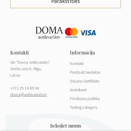
Parakstīties
SIA "Doma Antikvariāts"
Kontakti
Smilšu iela 8, Rīga,
Piedāvāt Senlietas
Latvia
Dāvanu Sertifikāts
+371 29 16 65 04
Noteikumi
doma@antikvariats.lv
Privātuma politika
Testing category