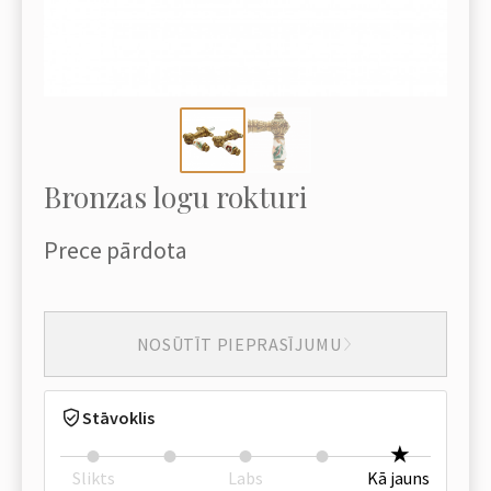
Bronzas logu rokturi
Prece pārdota
NOSŪTĪT PIEPRASĪJUMU
Stāvoklis
Slikts
Labs
Kā jauns