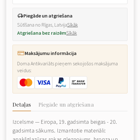
Piegāde un atgriešana
Sūtīšana no Rīgas, Latvija
Sīkāk
Atgriešana bez raizēm
Sīkāk
Maksājumu informācija
Doma Antikvariāts pieņem sekojošos maksājuma
veidus:
Detaļas
Piegāde un atgriešana
Izcelsme — Eiropa, 19. gadsimta beigas - 20.
gadsimta sākums. Izmantotie materiāli:
apakšglazūras rokas gleznojums, bronza un