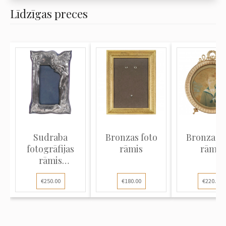
Līdzīgas preces
Sudraba
Bronzas foto
Bronzas f
fotogrāfijas
rāmis
rāmis
rāmis
jūgendstilā
€250.00
€180.00
€220.00