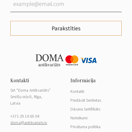
Parakstīties
SIA "Doma Antikvariāts"
Kontakti
Smilšu iela 8, Rīga,
Piedāvāt Senlietas
Latvia
Dāvanu Sertifikāts
+371 29 16 65 04
Noteikumi
doma@antikvariats.lv
Privātuma politika