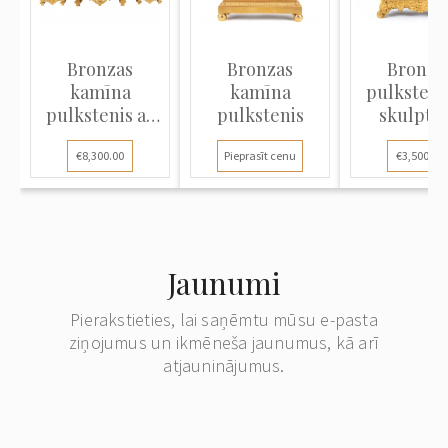
Bronzas
Bronzas
Bronza
kamīna
kamīna
pulksteni
pulkstenis ar
pulkstenis
skulptū
svečturiem
"Dāma p
€8,300.00
Pieprasīt cenu
€3,500.00
lādes"
Jaunumi
Pierakstieties, lai saņēmtu mūsu e-pasta
ziņojumus un ikmēneša jaunumus, kā arī
atjauninājumus.