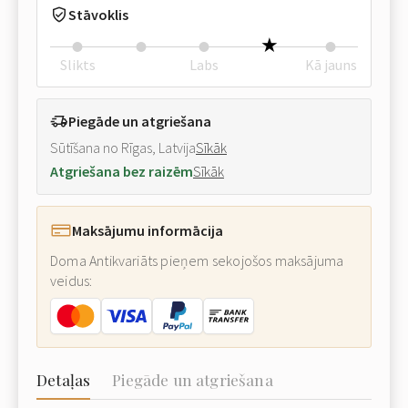
Stāvoklis
Slikts
Labs
Kā jauns
Piegāde un atgriešana
Sūtīšana no Rīgas, Latvija
Sīkāk
Atgriešana bez raizēm
Sīkāk
Maksājumu informācija
Doma Antikvariāts pieņem sekojošos maksājuma
veidus:
Detaļas
Piegāde un atgriešana