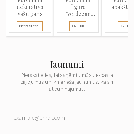
Porcelāna
Porcelāna
Porcelā
dekoratīvo
figūra
apakštas
vāžu pāris
"Verdzene
dejotāja"
Pieprasīt cenu
€490.00
€20.00
Jaunumi
Pierakstieties, lai saņēmtu mūsu e-pasta
ziņojumus un ikmēneša jaunumus, kā arī
atjauninājumus.