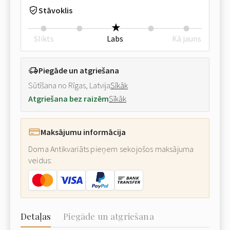
Stāvoklis
Slikts
Labs
Kā jauns
Piegāde un atgriešana
Sūtīšana no Rīgas, Latvija
Sīkāk
Atgriešana bez raizēm
Sīkāk
Maksājumu informācija
Doma Antikvariāts pieņem sekojošos maksājuma
veidus:
Detaļas
Piegāde un atgriešana