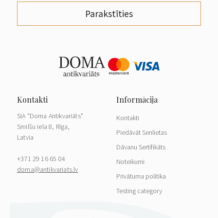
Parakstīties
SIA "Doma Antikvariāts"
Kontakti
Smilšu iela 8, Rīga,
Piedāvāt Senlietas
Latvia
Dāvanu Sertifikāts
+371 29 16 65 04
Noteikumi
doma@antikvariats.lv
Privātuma politika
Testing category